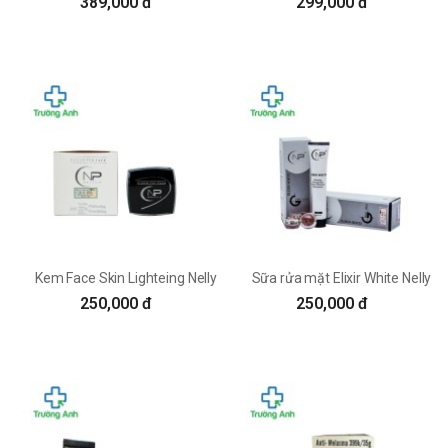
389,000 đ
299,000 đ
Kem Face Skin Lighteing Nelly P cực hot hiện nay
Sữa rửa mặt Elixir White Nelly P
250,000 đ
250,000 đ