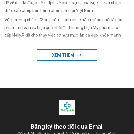
đề về da, đã được kiểm định về chất lượng của Bộ Y Tế và chính
thức cấp phép ban hành phân phối tại Việt Nam.
Với phương châm: “Sản phẩm dành cho khách hàng phải là sản
phẩm an toàn và hiệu quả nhất!” - Thương hiệu Mỹ phẩm cao
cấp Nelly.P đã cho thấy việc sở hữu một làn da đẹp, khỏe mạnh
không phải là quá khó.
Chỉ cần bạn biết cách chăm sóc da, có chế độ ăn uống hợp lý và
XEM THÊM
chọn đúng giải pháp sản phẩm phù hợp với làn da - người dùng
hoàn toàn có thể khiến cho làn da trở nên đẹp hơn, trắng và
hoàn hảo hơn trong mắt người yêu và bạn bè!
Đăng ký theo dõi qua Email
Cập nhật thông tin mới nhất từ QuaythuocTruongAnh