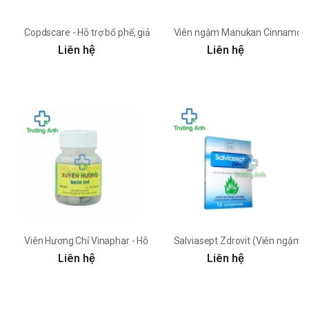
Copdscare - Hỗ trợ bổ phế, giảm ho hiệu quả
Viên ngậm Manukan Cinnamon - 
Liên hệ
Liên hệ
Viên Hương Chỉ Vinaphar - Hỗ trợ điều trị cảm cúm, cảm lạnh
Salviasept Zdrovit (Viên ngậm) -
Liên hệ
Liên hệ