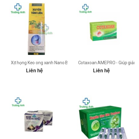
Xịt họng Keo ong xanh Nano Bạc H2CV - Hỗ trợ phòng ngừa bệnh h
Cotaxoan AMEPRO - Giúp giảm h
Liên hệ
Liên hệ