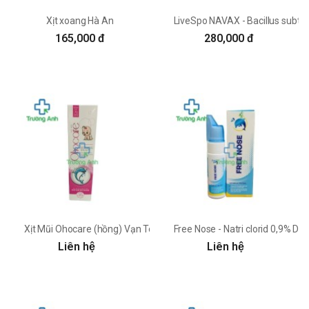
Xịt xoang Hà An
LiveSpo NAVAX - Bacillus subtilits
165,000 đ
280,000 đ
Xịt Mũi Ohocare (hồng) Vạn Toàn
Free Nose - Natri clorid 0,9% D
Liên hệ
Liên hệ