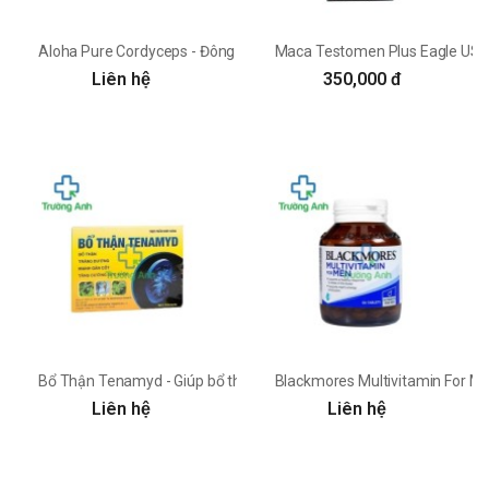
Aloha Pure Cordyceps - Đông Trùng Hạ Thảo 525mg
Maca Testomen Plus Eagle US
Liên hệ
350,000 đ
Bổ Thận Tenamyd - Giúp bổ thận, tráng dương, mạnh gân cốt
Blackmores Multivitamin For M
Liên hệ
Liên hệ