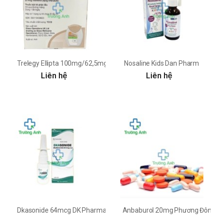
Trelegy Ellipta 100mg/62,5mg/25mg GSK
Nosaline Kids Dan Pharm
Liên hệ
Liên hệ
Dkasonide 64mcg DK Pharma
Anbaburol 20mg Phương Đông