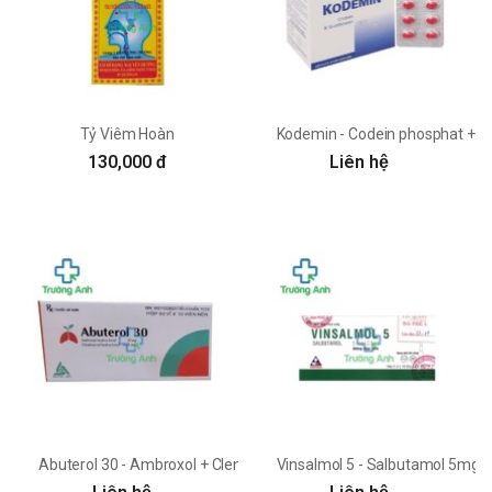
Tỷ Viêm Hoàn
Kodemin - Codein phosphat + 
130,000 đ
Liên hệ
Abuterol 30 - Ambroxol + Clenbuterol Meyer BPC
Vinsalmol 5 - Salbutamol 5mg/