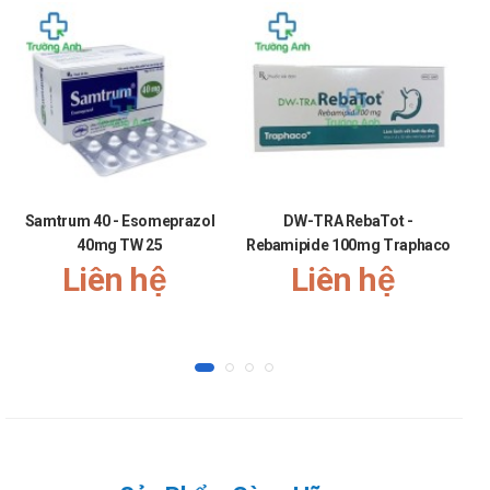
nhanh.
Xơ gan ứ mật tiên phát:
Uống 12 - 16 mg/kg/ngày, chia 3 lần, trong 3 tháng,
sau đó dùng 12 - 16 mg/kg/ngày, uống 1 lần trước
khi ngủ.
Bệnh lý gan mật liên quan đến xơ nang ở trẻ em từ
6 - 18 tuổi: 20 mg/kg/ngày, chia 2 - 3 lần. Nếu cần
thiết có thể tăng lên 30 mg/ kg/ngày.
Samtrum 40 - Esomeprazol
DW-TRA RebaTot -
Trào ngược dạ dày - thực quản:
40mg TW 25
Rebamipide 100mg Traphaco
Người lớn (247kg): 250 mg/lần/ ngày, trong 10 - 14
Liên hệ
Liên hệ
ngày, dùng trước khi đi ngủ.
Chống chỉ định của Acid ursodeoxycholic
200 mg
Mẫn cảm với thuốc
Bệnh nhân có sỏi cholestent bị vôi hóa, sỏi cản quang trên
phim X-quang, túi mật không hoạt động, viêm túi mật cấp,
thường xuyên bị cơn đau quặn mật, viêm hoặc các nổi