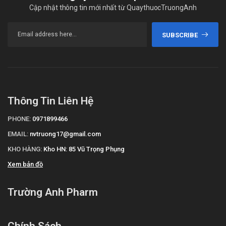
Cập nhật thông tin mới nhất từ QuaythuocTruongAnh
Hạn sử dụng
30 tháng.
SUBSCRIBE
Quy cách đóng gói
Hộp 3 vỉ x 10 viên.
Nhà sản xuất
Thông Tin Liên Hệ
Công ty TNHH Traphaco Hưng Yên.
Sản phẩm tương tự
PHONE:
0971899466
EMAIL:
nvtruong17@gmail.com
Bearuso
KHO HÀNG:
Kho HN: 85 Vũ Trọng Phụng
Ursolieva-300 Allivea
Sirnakarang F
Xem bản đồ
Tài liệu tham khảo: dichvucong.dav.gov.vn/
Trường Anh Pharm
Chính Sách