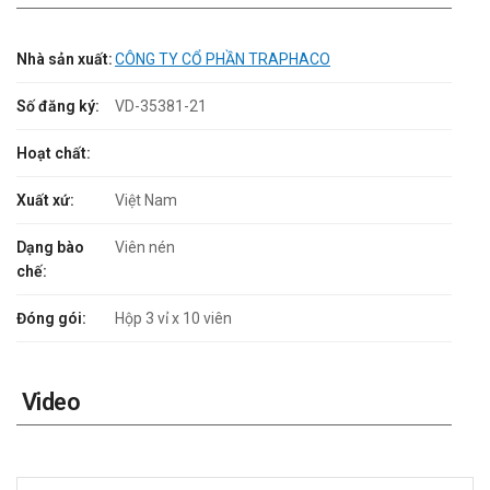
Nhà sản xuất:
CÔNG TY CỔ PHẦN TRAPHACO
Số đăng ký:
VD-35381-21
Hoạt chất:
Xuất xứ:
Việt Nam
Dạng bào
Viên nén
chế:
Đóng gói:
Hộp 3 vỉ x 10 viên
Video