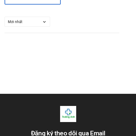
Nghiên cứu in vitro cho thấy UDCA có khả năng gây cảm
ứng enzym chuyển hóa thuốc cytochrom P450CYP3A.
Các hormon oestrogen, thuốc tránh thai đường uống và
một số thuốc hạ cholesterol khác không nên dùng cùng
acid ursodeoxycholic.
Xử trí khi quên liều
Dùng liều đó ngay khi nhớ ra. Không dùng liều thứ hai để bù
cho liều mà bạn có thể đã bỏ lỡ. Chỉ cần tiếp tục với liều
tiếp theo.
Xử trí khi quá liều
Nếu quá liều xảy ra cần báo ngay cho bác sĩ, hoặc thấy có
biểu hiện bất thường cần tới bệnh viện để được điều trị kịp
thời.
Bảo quản
Bảo quản ở nhiệt độ thoáng mát dưới 30 độ c.
Đăng ký theo dõi qua Email
Để xa tầm tay trẻ em.