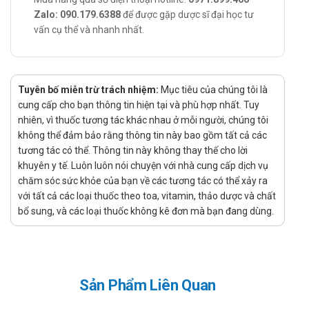
tuổi.
Zalo: 090.179.6388
để được gặp dược sĩ đại học tư
Trào ngược dạ dày - thực quản.
vấn cụ thể và nhanh nhất.
Cách dùng – liều dùng của Acid
ursodeoxycholic 200 mg
Tuyên bố miễn trừ trách nhiệm:
Mục tiêu của chúng tôi là
Cách dùng: Thuốc dùng đường uống.
cung cấp cho bạn thông tin hiện tại và phù hợp nhất. Tuy
Liều dùng:
nhiên, vì thuốc tương tác khác nhau ở mỗi người, chúng tôi
Sỏi mật:
không thể đảm bảo rằng thông tin này bao gồm tất cả các
Thuốc dùng để hòa tan sỏi mật với liều 8 - 12
tương tác có thể. Thông tin này không thay thế cho lời
mg/kg/ ngày, uống hàng ngày, dùng 1 lần trước khi
khuyên y tế. Luôn luôn nói chuyện với nhà cung cấp dịch vụ
đi ngủ hoặc chia làm 2 lần, trong khoảng 2 năm
chăm sóc sức khỏe của bạn về các tương tác có thể xảy ra
với tất cả các loại thuốc theo toa, vitamin, thảo dược và chất
(tiếp tục dùng 3 - 4 tháng sau khi tan sỏi).
bổ sung, và các loại thuốc không kê đơn mà bạn đang dùng.
Liều dùng không nhất thiết phải chia đều, với liều lớn
hơn uống vào buổi tối trước khi ngủ vì nguy cơ tăng
cholesterol túi mật vào ban đêm.
Người béo phì có thể phải dùng liều 15 mg/kg/ngày.
Liều 300 mg, 2 lần/ngày, có thể dùng với mục đích
Sản Phẩm Liên Quan
phòng sỏi mật ở những bệnh nhân có giảm cân