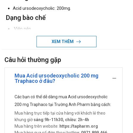
Acid ursodeoxycholic: 200mg.
Dạng bào chế
Viên nén.
Sỏi mật là gì?
XEM THÊM
Sỏi mật là một bệnh đường tiêu hoá trở nên phổ biến. Sỏi
mật xảy ra khi có sự xuất hiện của sỏi cholesterol, sỏi sắc
Câu hỏi thường gặp
tố mật hoặc sỏi hỗn hợp trong túi mật và hệ thống đường
dẫn mật trong gan, ống mật chủ. Trong một số trường
Mua Acid ursodeoxycholic 200 mg
hợp, sỏi mật liên quan trực tiếp đến các bệnh lý nguy hiểm
Traphaco ở đâu?
như: viêm túi mật, thủng túi mật, ung thư túi mật…
Công dụng - Chỉ định của Acid
Các bạn có thể dễ dàng mua Acid ursodeoxycholic
ursodeoxycholic 200 mg
200 mg Traphaco tại Trường Anh Pharm bằng cách:
Mua hàng trực tiếp tại cửa hàng với khách lẻ theo
Làm tan sỏi mật giàu cholesterol.
khung giờ
sáng:9h-11h30, chiều: 2h-4h
Điều trị xơ gan ở mật tiền phát.
Mua hàng trên website:
https://tapharm.org
Bệnh lý gan mật liên quan đến xơ nang ở trẻ em từ 6 - 18
Mua hàng qua số điện thoại hotline:
0971.899.466