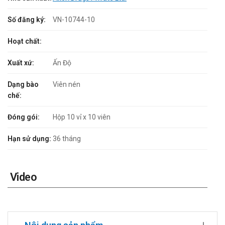
Số đăng ký:
VN-10744-10
Hoạt chất:
Xuất xứ:
Ấn Độ
Dạng bào
Viên nén
chế:
Đóng gói:
Hộp 10 vỉ x 10 viên
Hạn sử dụng:
36 tháng
Video