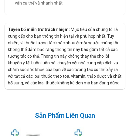
Sốt Địa trung hải có tính chất gia đình (sốt chu kỳ) và
vấn cụ thể và nhanh nhất.
nhiễm dạng tinh bột (Amyloidosis).
Viêm khớp trong sarcoidose, viêm khớp kèm theo nốt
u hồng ban, viêm sụn khớp cấp có calci hóa.
Tuyên bố miễn trừ trách nhiệm:
Mục tiêu của chúng tôi là
Cách dùng – liều dùng của Colocin
cung cấp cho bạn thông tin hiện tại và phù hợp nhất. Tuy
nhiên, vì thuốc tương tác khác nhau ở mỗi người, chúng tôi
Cách dùng: Thuốc dùng đường uống.
không thể đảm bảo rằng thông tin này bao gồm tất cả các
Liều dùng:
tương tác có thể. Thông tin này không thay thế cho lời
Người lớn:
khuyên y tế. Luôn luôn nói chuyện với nhà cung cấp dịch vụ
Điều trị cơn gút cấp:
chăm sóc sức khỏe của bạn về các tương tác có thể xảy ra
với tất cả các loại thuốc theo toa, vitamin, thảo dược và chất
Dùng liều 1 mg để bắt đầu, tiếp theo là 500
bổ sung, và các loại thuốc không kê đơn mà bạn đang dùng.
microgam sau 1 giờ.
Không được uống thêm viên nào trong 12 giờ.
Sau 12 giờ, có thể tiếp tục điều trị nếu cần thiết
với liều tối đa 500 microgam mỗi 8 giờ cho đến
khi các triệu chứng thuyên giảm.
Sản Phẩm Liên Quan
Quá trình điều trị nên kết thúc khi các triệu
chứng thuyên giảm hoặc khi đã uống hết 6 mg.