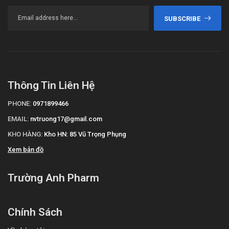
Suy tủy xương với mất bạch cầu hạt, thiếu máu bất sản
SUBSCRIBE
và giảm tiểu cầu.
Viêm dây thần kinh ngoại biên, bệnh lý thần kinh.
Xuất huyết đường tiêu hóa.
Nhiễm độc gan.
Rụng tóc, phát ban.
Thông Tin Liên Hệ
Bệnh cơ và tiêu cơ vân.
Tổn thương thận.
PHONE:
0971899466
Vô kinh, thống kinh, thiểu kinh.
EMAIL:
nvtruong17@gmail.com
Tương tác
KHO HÀNG:
Kho HN: 85 Vũ Trọng Phụng
Dùng đồng thời Colchicine và ciclosporin làm tăng độc
Xem bản đồ
tính của ciclosporin.
Colchicine làm giảm hấp thu vitamin B12 do tác động độc
Trường Anh Pharm
đối với niêm mạc ruột non. Sự hấp thu này có thể được
phục hồi.
Colchicine có thể tăng đáp ứng với các thuốc giống thần
Chính Sách
kinh giao cảm và thuốc ức chế thần kinh.