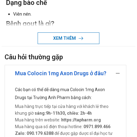
Dạng bào chế
Viên nén.
Bệnh gout là gì?
Gút là một dạng viêm khớp gây đau khớp và sưng khớp,
XEM THÊM
các vết viêm thường kéo dài trong một hoặc hai tuần, sau
đó biến mất. Khi được chẩn đoán sớm và điều trị, cũng
Câu hỏi thường gặp
như thay đổi lối sống, bệnh gút là một trong những dạng
viêm khớp dễ kiểm soát nhất.
Mua Colocin 1mg Axon Drugs ở đâu?
Công dụng - Chỉ định của Colocin
Thuốc được chỉ định trong các trường hợp:
Các bạn có thể dễ dàng mua Colocin 1mg Axon
Đợt cấp của bệnh gút.
Drugs tại Trường Anh Pharm bằng cách:
Phòng tái phát viêm khớp do gút và điều trị dài ngày
Mua hàng trực tiếp tại cửa hàng với khách lẻ theo
bệnh gút: Colchicine cần phối hợp với alopurinol hoặc
khung giờ
sáng:9h-11h30, chiều: 2h-4h
một thuốc tăng bài tiết acid uric - niệu (probenecid,
Mua hàng trên website:
https://tapharm.org
sulfinpyrazole) để làm giảm nồng độ urat trong huyết
Mua hàng qua số điện thoại hotline:
0971.899.466
thanh.
Zalo: 090.179.6388
để được gặp dược sĩ đại học tư