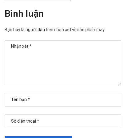
Bảo quản
Bình luận
Ở nhiệt độ không quá 30C, nơi khô ráo, tránh ánh sáng.
Hạn sử dụng
Bạn hãy là người đầu tiên nhận xét về sản phẩm này
36 tháng kể từ ngày sản xuất.
Quy cách đóng gói
Hộp 30 gói x 10g.
Nhà sản xuất
Công ty cổ phần dược phẩm 2/9 TP HCM.
Sản phẩm tương tự
Folitat dạ dày
Martaz
Akirab 10mg