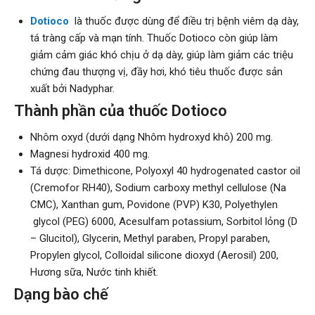
Dotioco
là thuốc được dùng để điều trị bệnh viêm dạ dày,
tá tràng cấp và mạn tính. Thuốc Dotioco còn giúp làm
giảm cảm giác khó chịu ở dạ dày, giúp làm giảm các triệu
chứng đau thượng vị, đầy hơi, khó tiêu thuốc được sản
xuất bởi Nadyphar.
Thành phần của thuốc Dotioco
Nhôm oxyd (dưới dạng Nhôm hydroxyd khô) 200 mg.
Magnesi hydroxid 400 mg.
Tá dược: Dimethicone, Polyoxyl 40 hydrogenated castor oil
(Cremofor RH40), Sodium carboxy methyl cellulose (Na
CMC), Xanthan gum, Povidone (PVP) K30, Polyethylen
glycol (PEG) 6000, Acesulfam potassium, Sorbitol lỏng (D
– Glucitol), Glycerin, Methyl paraben, Propyl paraben,
Propylen glycol, Colloidal silicone dioxyd (Aerosil) 200,
Hương sữa, Nước tinh khiết.
Dạng bào chế