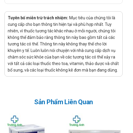
Liều dùng - Cách dùng của thuốc Dotioco
Cách dùng :
Tuyên bố miễn trừ trách nhiệm:
Mục tiêu của chúng tôi là
cung cấp cho bạn thông tin hiện tại và phù hợp nhất. Tuy
Dùng uống. Ở người loét dạ dày hoặc tá tràng không có
nhiên, vì thuốc tương tác khác nhau ở mỗi người, chúng tôi
biến chứng, cho uống thuốc 1 - 3 giờ sau khi ăn và lúc
không thể đảm bảo rằng thông tin này bao gồm tất cả các
đi ngủ. Một đợt dùng thuốc trong khoảng từ 4 - 6 tuần
tương tác có thể. Thông tin này không thay thế cho lời
hoặc tới khi vết loét liền.
khuyên y tế. Luôn luôn nói chuyện với nhà cung cấp dịch vụ
Liều dùng :
chăm sóc sức khỏe của bạn về các tương tác có thể xảy ra
Người lớn: 1-2 gói (10 g), uống 3 lần mỗi ngày.
với tất cả các loại thuốc theo toa, vitamin, thảo dược và chất
bổ sung, và các loại thuốc không kê đơn mà bạn đang dùng.
Trẻ em trên 6 tuổi: ½ - 1 gói (10 g), 3 lần mỗi ngày.
Lưu ý đặc biệt và thận trọng khi sử dụng
thuốc Dotioco
Bị rối loạn chức năng thận, gan.
Sản Phẩm Liên Quan
Đang mang thai hoặc cho con bú.
Trẻ nhỏ dưới 5 tuổi.
Sử dụng thuốc Dotioco cho phụ nữ có
thai và đang cho con bú