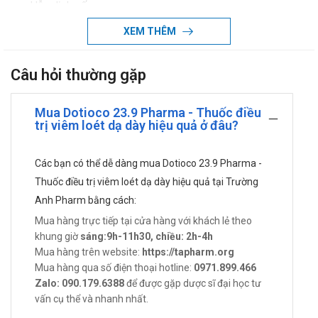
Hỗn dịch uống.
Công dụng - Chỉ định của thuốc Dotioco
XEM THÊM
Viêm dạ dày cấp tính – mãn tính, bệnh nhân trào ngược dạ
dày thực quản, người bị viêm hang vị dạ dày.
Câu hỏi thường gặp
Người bị viêm loát tá tràng.
Người bị đầy hơi, chướng bụng, đau bụng, khó tiêu trong
Mua Dotioco 23.9 Pharma - Thuốc điều
quá trình thực hiện thủ thuật chụp X quang.
trị viêm loét dạ dày hiệu quả ở đâu?
Bệnh nhân ngộ độc các chất acid, các chất ăn mòn gây
xuất huyết, ngộ độc kiềm…
Các bạn có thể dễ dàng mua Dotioco 23.9 Pharma -
Chống chỉ định của thuốc Dotioco
Thuốc điều trị viêm loét dạ dày hiệu quả tại Trường
Anh Pharm bằng cách:
Các trường hợp mẫn cảm với các antacid chứa magnesi
Mua hàng trực tiếp tại cửa hàng với khách lẻ theo
và với nhôm hydroxyd.
khung giờ
sáng:9h-11h30, chiều: 2h-4h
Suy chức năng thận nặng do có nguy cơ tăng magnesi
Mua hàng trên website:
https://tapharm.org
máu.
Mua hàng qua số điện thoại hotline:
0971.899.466
Trẻ nhỏ (nguy cơ tăng magnesi huyết và nguy cơ nhiễm
Zalo: 090.179.6388
để được gặp dược sĩ đại học tư
độc nhôm), đặc biệt ở trẻ mất nước hoặc trẻ bị suy thận.
vấn cụ thể và nhanh nhất.
Giảm phosphat máu.