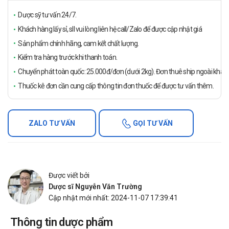
Dược sỹ tư vấn 24/7.
Khách hàng lấy sỉ, sll vui lòng liên hệ call/Zalo để được cập nhật giá
Sản phẩm chính hãng, cam kết chất lượng.
Kiểm tra hàng trước khi thanh toán.
Chuyển phát toàn quốc: 25.000đ/đơn (dưới 2kg). Đơn thuê ship ngoài khách
Thuốc kê đơn cần cung cấp thông tin đơn thuốc để được tư vấn thêm.
ZALO TƯ VẤN
GỌI TƯ VẤN
Được viết bởi
Dược sĩ Nguyễn Văn Trường
Cập nhật mới nhất: 2024-11-07 17:39:41
Thông tin dược phẩm