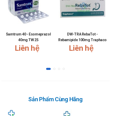
Chưa có báo cáo cụ thể.
Sử dụng thuốc Dotioco cho người lái xe
và vận hành máy móc
Samtrum 40 - Esomeprazol
DW-TRA RebaTot -
Chưa có báo cáo cụ thể.
40mg TW 25
Rebamipide 100mg Traphaco
Tác dụng phụ của thuốc Dotioco
Liên hệ
Liên hệ
Thường gặp, ADR>1/100:
Táo bón, chát miệng, cứng bụng, phân rắn, buồn nôn,
nôn, phân trắng, miệng đắng chát, ỉa chảy khi dùng quá
liều.
Ít gặp, 1/1000 < ADR <1/100:
Giảm phosphat máu, giảm magnesi máu.
Hiếm gặp, ADR < 1/1 000:
Sản Phẩm Cùng Hãng
Nhuyễn xương, bệnh não, sa sút trí tuệ và thiếu máu
hồng cầu nhỏ đã xảy ra ở người suy thận mạn tính
dùng nhôm hydroxyd làm tác nhân gây dính kết