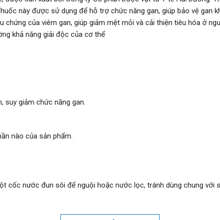
huốc này được sử dụng để hỗ trợ chức năng gan, giúp bảo vệ gan kh
iệu chứng của viêm gan, giúp giảm mệt mỏi và cải thiện tiêu hóa ở n
ng khả năng giải độc của cơ thể​
n, suy giảm chức năng gan.
hần nào của sản phẩm.
l
t cốc nước đun sôi để nguội hoặc nước lọc, tránh dùng chung với 
hai nhỏ hoặc tách vỏ thuốc để tránh việc làm giảm hiệu quả của sản p