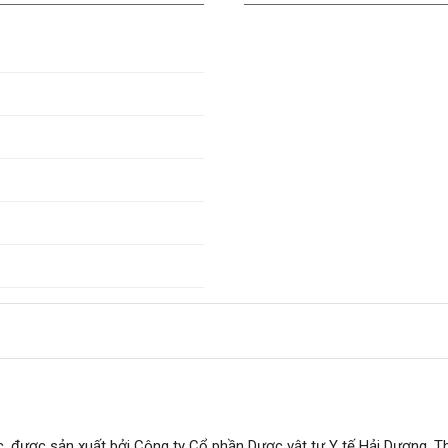
, được sản xuất bởi Công ty Cổ phần Dược vật tư Y tế Hải Dương. T