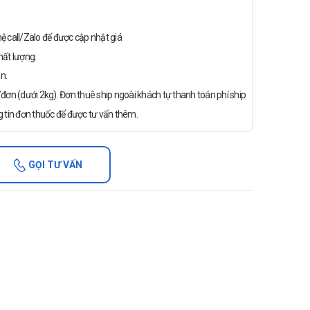
n hệ call/Zalo để được cập nhật giá
ất lượng.
n.
ơn (dưới 2kg). Đơn thuê ship ngoài khách tự thanh toán phí ship
 tin đơn thuốc để được tư vấn thêm.
GỌI TƯ VẤN