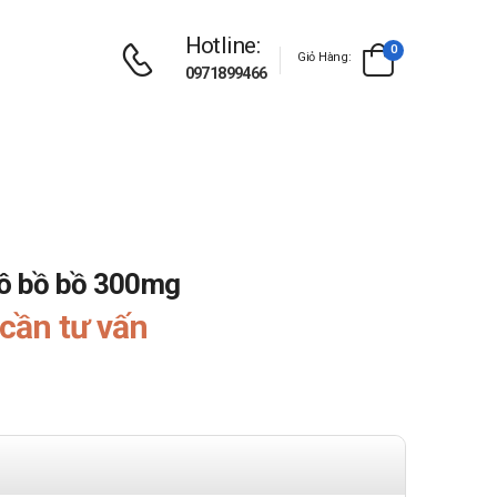
Hotline:
0
Giỏ Hàng:
0971899466
hô bồ bồ 300mg
cần tư vấn