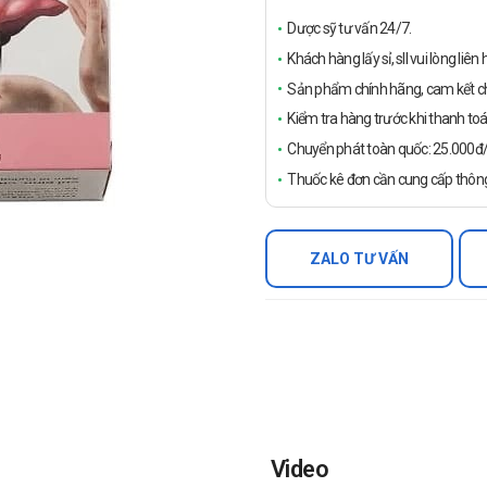
Dược sỹ tư vấn 24/7.
Khách hàng lấy sỉ, sll vui lòng liê
Sản phẩm chính hãng, cam kết ch
Kiểm tra hàng trước khi thanh toá
Chuyển phát toàn quốc: 25.000đ/đ
Thuốc kê đơn cần cung cấp thông
ZALO TƯ VẤN
Video