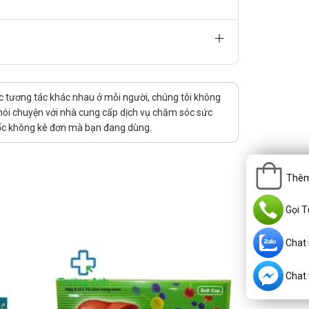
chức năng gan. Người bệnh nên ưu tiên ăn nhiều rau
mồng tơi, cà rốt và trái cây như cam, quýt, đu đủ rất
có cồn như rượu bia, vì chúng có thể gây gánh nặng
vệ sức khỏe gan​
uốc tương tác khác nhau ở mỗi người, chúng tôi không
 nói chuyện với nhà cung cấp dịch vụ chăm sóc sức
thuốc không kê đơn mà bạn đang dùng.
Thêm
Gọi T
Chat
Chat v