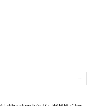
hành phần chính của thuốc là Cao khô bồ bồ, với hàm