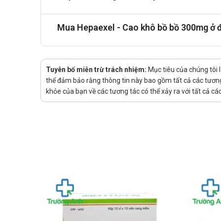
Đối với những người sử dụng Hepaexel, chế độ dinh 
Mua Hepaexel - Cao khô bồ bồ 300mg ở 
xanh và hoa quả tươi, giúp cung cấp vitamin và chất 
tốt cho quá trình phục hồi chức năng gan. Nên hạn
cho gan và làm giảm hiệu quả của thuốc. Việc tuân 
Tuyên bố miễn trừ trách nhiệm:
Mục tiêu của chúng tôi 
thể đảm bảo rằng thông tin này bao gồm tất cả các tương 
khỏe của bạn về các tương tác có thể xảy ra với tất cả c