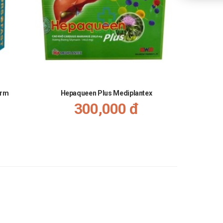
arm
Hepaqueen Plus Mediplantex
Pha
300,000 đ