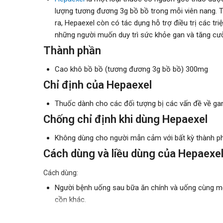
lượng tương đương 3g bồ bồ trong mỗi viên nang. T
ra, Hepaexel còn có tác dụng hỗ trợ điều trị các tr
những người muốn duy trì sức khỏe gan và tăng cườ
Thành phần
Cao khô bồ bồ (tương đương 3g bồ bồ) 300mg
Chỉ định của Hepaexel
Thuốc dành cho các đối tượng bị các vấn đề về ga
Chống chỉ định khi dùng Hepaexel
Không dùng cho người mẫn cảm với bất kỳ thành p
Cách dùng và liều dùng của Hepaexe
Cách dùng:
Người bệnh uống sau bữa ăn chính và uống cùng mộ
cồn khác.
Nên nuốt trọn viên thuốc, tránh việc nghiền nát, n