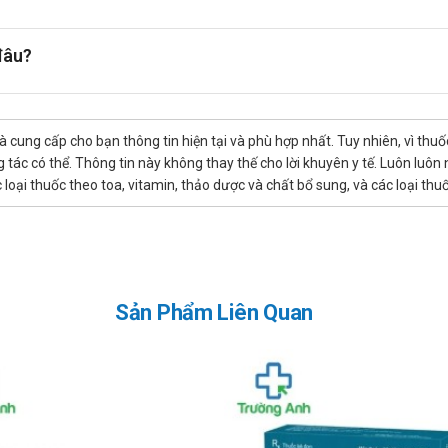
dưỡng đóng vai trò quan trọng trong việc hỗ trợ điều trị và bảo vệ 
đâu?
xơ, hỗ trợ quá trình thải độc của gan. Các loại rau như bông cải, rau 
 chế ăn thực phẩm chứa nhiều đường, chất béo, và tránh xa đồ uống 
thủ chế độ ăn uống lành mạnh sẽ giúp tăng hiệu quả điều trị và bảo 
là cung cấp cho bạn thông tin hiện tại và phù hợp nhất. Tuy nhiên, vì th
tác có thể. Thông tin này không thay thế cho lời khuyên y tế. Luôn luôn
ác loại thuốc theo toa, vitamin, thảo dược và chất bổ sung, và các loại 
Sản Phẩm Liên Quan