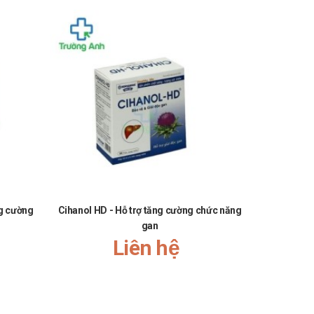
ng cường
Cihanol HD - Hỗ trợ tăng cường chức năng
Enzyme Eme
gan
Liên hệ