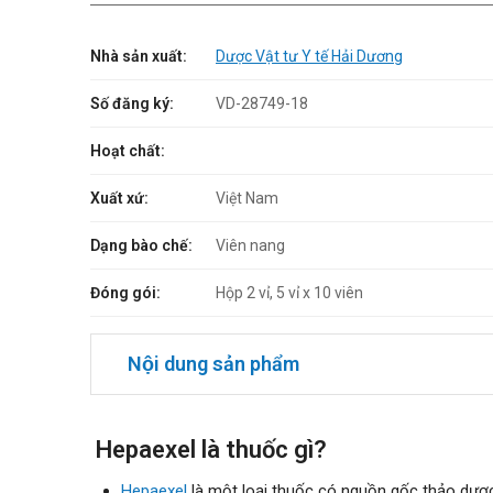
Nhà sản xuất:
Dược Vật tư Y tế Hải Dương
Số đăng ký:
VD-28749-18
Hoạt chất:
Xuất xứ:
Việt Nam
Dạng bào chế:
Viên nang
Đóng gói:
Hộp 2 vỉ, 5 vỉ x 10 viên
Nội dung sản phẩm
Hepaexel là thuốc gì?
Hepaexel
là một loại thuốc có nguồn gốc thảo dược