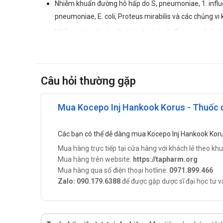
Nhiễm khuẩn đường hô hấp do S, pneumoniae, 1. influenz
pneumoniae, E. coli, Proteus mirabilis và các chủng vi
Nhiễm trùng da và cấu trúc dưới da do S aureus (cả n
Nhiễm trùng đường tiểu do E.coli va P.aeruginosa.
Cefoperazon được chỉ định trong điều trị các nhiễm k
viêm vùng chậu và nhiễm khuẩn sản phụ khoa, viêm ph
Câu hỏi thường gặp
Có thể dùng Cefoperazon làm thuốc thay thế có hiệu q
những người bệnh quá mẫn với Penicilin.
Mua Kocepo Inj Hankook Korus - Thuốc đi
Nếu dùng Cefoperazon để điều trị các nhiễm khuẩn do
Cách dùng - Liều dùng của Kocepo I
Các bạn có thể dễ dàng mua Kocepo Inj Hankook Koru
Mua hàng trực tiếp tại cửa hàng với khách lẻ theo kh
Cách dùng:
Mua hàng trên website:
https://tapharm.org
Mua hàng qua số điện thoại hotline:
Thuốc dùng đường tiêm truyền
0971.899.466
Zalo: 090.179.6388
để được gặp dược sĩ đại học tư v
Liều dùng:
Người lớn:
Đối với các nhiễm khuẩn nhẹ và trung bình, liều 