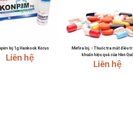
áu tan huyết, giảm tiểu cầu.
ạch tại nơi tiêm truyền.
pim Inj 1g Hankook Korus
Mefira Inj. - Thuốc tra mắt điều t
Liên hệ
khuẩn hiệu quả của Hàn Qu
 giảm chức năng thận), đau đầu, tình trạng bồn chồn.
Liên hệ
.
reatinin, viêm thận kẽ.
n gặp phải khi sử dụng.