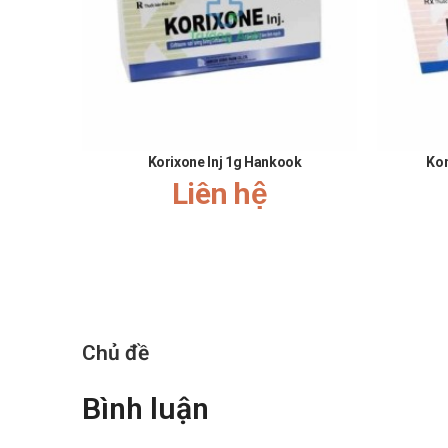
Ít gặp:
Toàn thân: Sốt.
Máu: Giảm bạch cầu trung tính có hồi phục, thiếu m
Da: Mày đay, ngứa.
Tại chỗ: Đau tạm thời tại chỗ tiêm bắp, viêm tĩnh m
Hiếm gặp:
Korixone Inj 1g Hankook
Kon
Liên hệ
Thần kinh trung ương: Co giật (với liều cao và suy
Máu: Giảm prothrombin huyết.
Tiêu hóa: Buồn nôn, nôn, viêm đại tràng màng giả.
Da: Ban đô đa dạng, hội chứng Stevens – Johnson
Gan: Vàng da ứ mật, tang nhe AST, ALT.
Thận: Nhiễm độc thận có tăng tạm thời urê huyết/C
Chủ đề
Thần kinh cơ và xương: Đau khớp.
Bình luận
Khác: Bệnh huyết thanh, bệnh nám Candida.
Thông báo cho Bác sĩ những tác dụng không mong muố