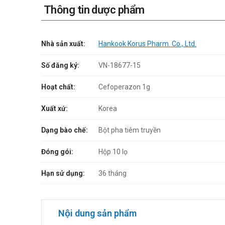
Thông tin dược phẩm
Nhà sản xuất:
Hankook Korus Pharm. Co., Ltd.
Số đăng ký:
VN-18677-15
Hoạt chất:
Cefoperazon 1g
Xuất xứ:
Korea
Dạng bào chế:
Bột pha tiêm truyền
Đóng gói:
Hộp 10 lọ
Hạn sử dụng:
36 tháng
Nội dung sản phẩm