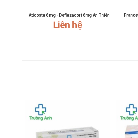
theo dõi các dấu hiệu và triệu chứng sốc phản vệ trong 
với cefoperazon phản ứng quá mẫn chéo với penicilin c
Aticosta 6 mg - Deflazacort 6mg An Thiên
Francef
Sử dụng cefoperazon dài ngày có thể làm phát triển 
Liên hệ
Ðã có báo cáo viêm đại tràng màng giả khi sử dụng các
nặng liên quan tới sử dụng kháng sinh. Nên thận trọng
Sử dụng cho phụ nữ có thai hoặc đa
Phụ nữ có thai hoặc đang cho con bú tham khảo ý kiến
Sử dụng cho người lái xe hành máy 
Tham khảo ý kiến bác sĩ.
Tác dụng phụ của Kocepo Inj Hanko
Thường gặp:
Máu: Tăng bạch cầu ưa eosin tạm thời, thử nghiệ
Tiêu hóa: Ỉa chảy.
Da: Ban da dạng sần.