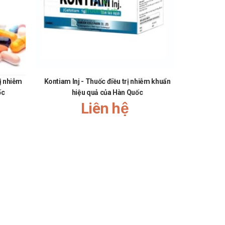
rị nhiễm
Kontiam Inj - Thuốc điều trị nhiễm khuẩn
Koruclor
ốc
hiệu quả của Hàn Quốc
khuẩn đư
Liên hệ