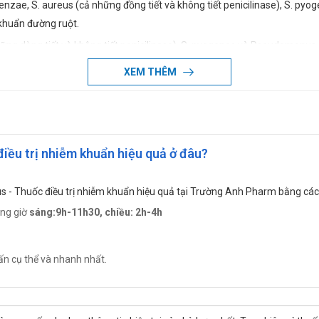
ae, S. aureus (cả những đồng tiết và không tiết penicilinase), S. pyoge
 khuẩn đường ruột.
hững dòng tiết và không tiết penicilinase), S. pyogenes và Pseudomonus
XEM THÊM
huẩn sau: Chủ yếu là các nhiễm khuẩn đường mật, đường hô hấp trên và 
úc mạc và các nhiễm khuẩn trong ổ bụng; nhiễm khuẩn huyết, bệnh lậu
uả cho một loại Penicilin phổ rộng kết hợp hoặc không kết hợp với Ami
ều trị nhiễm khuẩn hiệu quả ở đâu?
 Pseudomonas thì nên kết hợp với một Aminoglycosid.
nj Hankook Korus
s - Thuốc điều trị nhiễm khuẩn hiệu quả tại Trường Anh Pharm bằng các
ung giờ
sáng:9h-11h30, chiều: 2h-4h
ấn cụ thể và nhanh nhất.
thường dùng là 1 – 2 g, cứ 12 giờ một lần. Đối với các nhiễm khuẩn nặng, 