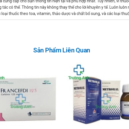
là cung cấp cho bạn thông tin hiện tại và phù hợp nhất. Tuy nhiên, vì th
ệnh gan hoặc tắc mật không đựơc quá 4 g/24 giờ, hoặc liều dùng cho nhữ
tác có thể. Thông tin này không thay thế cho lời khuyên y tế. Luôn luôn
perazon trong huyết tương.
ác loại thuốc theo toa, vitamin, thảo dược và chất bổ sung, và các loại 
 với liều thường dùng mà không cần điều chỉnh liều lượng. Nếu có dấu hiệ
m khuẩn do Stretopoccus tan huyết beta nhóm A phải tiếp tục trong ít n
u, cần có phác đồ cho liều sau thẩm phân máu.
Sản Phẩm Liên Quan
ưới 12 tuổi chưa được xác định dứt khoát, thuốc đã được dùng tiêm tĩnh
aleol đối với sơ sinh, không được tiêm bắp cho trẻ sơ sinh thuốc pha với 
ook Korus
 dị ứng với kháng sinh nhóm Cephalosporin.
ok Korus
tra kỹ về tiền sử dị ứng của người bệnh với cephalosporin, penicilin hoặc
n vệ) xảy ra trong số các người bệnh dị ứng với các kháng sinh nhóm b