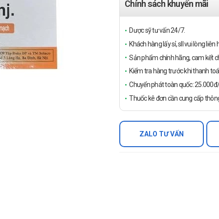
Chính sách khuyến mãi
Dược sỹ tư vấn 24/7.
Khách hàng lấy sỉ, sll vui lòng liê
Sản phẩm chính hãng, cam kết ch
Kiểm tra hàng trước khi thanh toá
Chuyển phát toàn quốc: 25.000đ/đ
Thuốc kê đơn cần cung cấp thông
ZALO TƯ VẤN