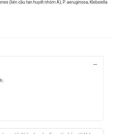
nes (lién cầu tan huyết nhóm A), P. aeruginosa, Klebsiella
 aeruginosa.
dưới, da và mô mềm, xương khớp, thận và đường tiết niệu,
.
noglycosid đề điều trị nhiễm khuẩn do Pseudomonas ở
h:
có thể dùng đến 12 g/24 giờ, chia làm 2 – 4 phân liều.