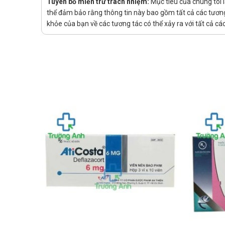
Tuyên bố miễn trừ trách nhiệm:
Mục tiêu của chúng tôi 
Nói chung, liều dùng cho những người bệnh bị b
thể đảm bảo rằng thông tin này bao gồm tất cả các tương 
dùng liều cao hơn, phải theo dõi nồng độ cefo
khỏe của bạn về các tương tác có thể xảy ra với tất cả c
Người bệnh suy thận có thể sử dụng cefoperazon
Liệu trình cefoperazon trong điều trị các nhiễ
thận.
Đối với người bệnh đang điều trị thẩm phân má
Trẻ em:
Mặc dù tính an toàn của cefoperazon ở trẻ em d
cứ 12 giờ một lần. Do tính chất độc của benzyl 
Chống chỉ định của Kocepo Inj Hank
Cefoperazon chống chỉ định với người bệnh có tiền sử
Lưu ý khi sử dụng Kocepo Inj Hanko
Trước khi bắt đầu điều trị bằng cefoperazon, phải điều 
Vì đã thấy có phản ứng chéo quá mẫn (bao gồm sốc phả