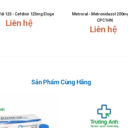
lần dùng thuốc đầu tiên, và sẵn sàng mọi thứ để điều trị sốc phản vệ nếu 
ó tỷ lệ thấp.
di 125 - Cefdinir 125mg Eloge
Metroral - Metronidazol 200m
quá mức các chủng không nhạy cảm. Cần theo dõi người bệnh cẩn thận. N
Liên hệ
CPC1HN
 kháng sinh phổ rộng; vì vậy cần phải quan tâm tới việc chẩn đoán bệnh n
Liên hệ
 khi kê đơn kháng sinh phổ rộng cho những người bệnh có bệnh đường tiêu
ng cho con bú
 bác sĩ
móc
Sản Phẩm Cùng Hãng
ok Korus
m Coombs dương tính.