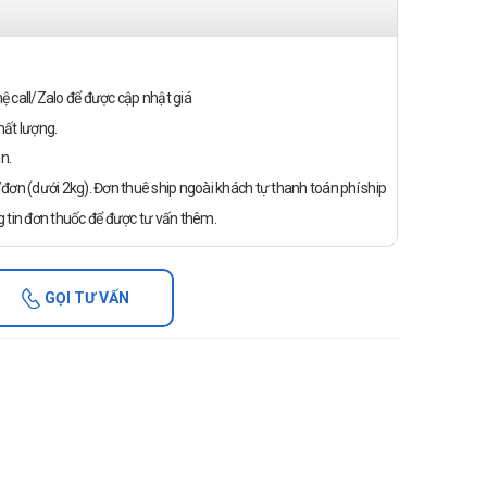
n hệ call/Zalo để được cập nhật giá
ất lượng.
n.
ơn (dưới 2kg). Đơn thuê ship ngoài khách tự thanh toán phí ship
 tin đơn thuốc để được tư vấn thêm.
GỌI TƯ VẤN