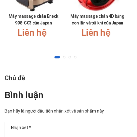
Máy massage chân Eneck
Máy massage chân 4D bằng
M
998-C03 của Japan
con lăn và túi khí của Japan
Liên hệ
Liên hệ
Chủ đề
Bình luận
Bạn hãy là người đầu tiên nhận xét về sản phẩm này