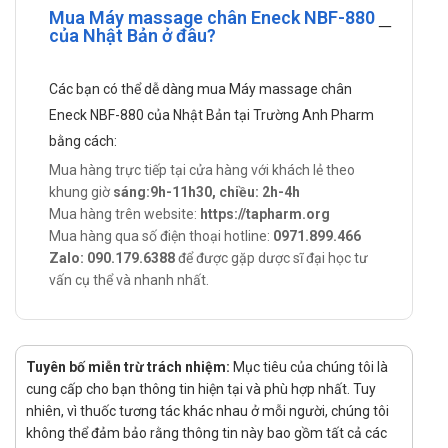
Mua Máy massage chân Eneck NBF-880
Người dùng được thư giãn, tận hưởng cảm giác sảng khoái
của Nhật Bản ở đâu?
ngày tại gia đình
Xuất xứ
Các bạn có thể dễ dàng mua Máy massage chân
Chính hãng Eneck.
Eneck NBF-880 của Nhật Bản tại Trường Anh Pharm
Sản phẩm tương tự
bằng cách:
Mua hàng trực tiếp tại cửa hàng với khách lẻ theo
Nệm Massage Toàn Thân Bella 10 Động Cơ + Máy Massage
khung giờ
sáng:9h-11h30, chiều: 2h-4h
Vật Lý Trị Liệu 8 Miếng Dán
Mua hàng trên website:
https://tapharm.org
Mua hàng qua số điện thoại hotline:
0971.899.466
Nệm Massage Toàn Thân Bella 10 Động Cơ + Máy Massage
Zalo: 090.179.6388
để được gặp dược sĩ đại học tư
Vật Lý Trị Liệu 4 Miếng Dán
vấn cụ thể và nhanh nhất.
Nệm Massage Toàn Thân Bella 10 Động Cơ
Máy massage cầm tay 7 đầu
Máy đấm lưng PL-902
Tuyên bố miễn trừ trách nhiệm:
Mục tiêu của chúng tôi là
cung cấp cho bạn thông tin hiện tại và phù hợp nhất. Tuy
Máy xoa bóp lưng hồng ngoại PL-906
nhiên, vì thuốc tương tác khác nhau ở mỗi người, chúng tôi
không thể đảm bảo rằng thông tin này bao gồm tất cả các