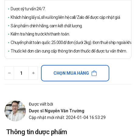
Dược sỹ tư vấn 24/7.
Khách hàng lấy sỉ, sll vui lòng liên hệ call/Zalo để được cập nhật giá
Sản phẩm chính hãng, cam kết chất lượng.
Kiểm tra hàng trước khi thanh toán.
Chuyển phát toàn quốc: 25.000đ/đơn (dưới 2kg). Đơn thuê ship ngoài khách
Thuốc kê đơn cần cung cấp thông tin đơn thuốc để được tư vấn thêm.
CHỌN MUA HÀNG
Được viết bởi
Dược sĩ Nguyễn Văn Trường
Cập nhật mới nhất: 2024-01-04 16:53:29
Thông tin dược phẩm