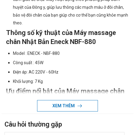
huyệt của Đông y, giúp lưu thông các mạch máu ở đôi chân,
bảo vệ đôi chân của bạn giúp cho cơ thể bạn cũng khỏe mạnh
theo.
Thông số kỹ thuật của Máy massage
chân Nhật Bản Eneck NBF-880
Model : ENECK - NBF-880
Công suất : 45W
Điện áp: AC 220V - 60Hz
Khối lượng: 7 Kg
Ưu điểm nổi bật của Máy massage chân
Nhật Bản Eneck NBF-880
XEM THÊM
Chăm sóc sức khỏe, massage, giảm mệt mỏi.
Là thiết bị y tế chăm sóc sức khỏe gia đình bạn ở nhà.
Câu hỏi thường gặp
Máy massage chân có chức năng rung và quay.