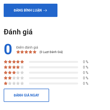
Nhà sản xuất
ĐĂNG BÌNH LUẬN
Công ty cổ phần dược phẩm quốc tế Dolexphar.
Sản phẩm tương tự
Đánh giá
Probiotos
Probiotics Lactomin Plus
0
Eubioflor
Điểm đánh giá
(0 Lượt Đánh Giá)
0 %
0 %
0 %
0 %
0 %
ĐÁNH GIÁ NGAY