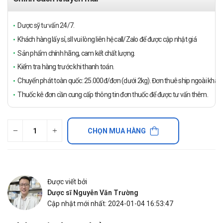
Dược sỹ tư vấn 24/7.
Khách hàng lấy sỉ, sll vui lòng liên hệ call/Zalo để được cập nhật giá
Sản phẩm chính hãng, cam kết chất lượng.
Kiểm tra hàng trước khi thanh toán.
Chuyển phát toàn quốc: 25.000đ/đơn (dưới 2kg). Đơn thuê ship ngoài khách
Thuốc kê đơn cần cung cấp thông tin đơn thuốc để được tư vấn thêm.
CHỌN MUA HÀNG
Được viết bởi
Dược sĩ Nguyễn Văn Trường
Cập nhật mới nhất: 2024-01-04 16:53:47