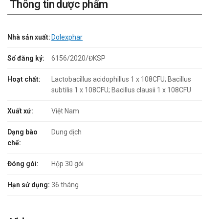
Thông tin dược phẩm
Nhà sản xuất:
Dolexphar
Số đăng ký:
6156/2020/ĐKSP
Hoạt chất:
Lactobacillus acidophillus 1 x 108CFU; Bacillus
subtilis 1 x 108CFU; Bacillus clausii 1 x 108CFU
Xuất xứ:
Việt Nam
Dạng bào
Dung dịch
chế:
Đóng gói:
Hộp 30 gói
Hạn sử dụng:
36 tháng