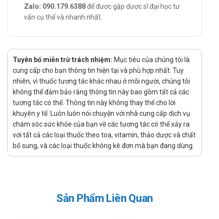
Zalo: 090.179.6388
để được gặp dược sĩ đại học tư
Rối loạn tiêu hóa là những thay đổi xảy ra khác với tình trạng
vấn cụ thể và nhanh nhất.
bình thường ở đường tiêu hóa (ống tiêu hoá), từ miệng đến
ống hậu môn, làm cho người bệnh có những triệu chứng từ
nhẹ đến nặng liên quan đến đường tiêu hóa như đau bụng, ậm
Tuyên bố miễn trừ trách nhiệm:
Mục tiêu của chúng tôi là
ạch bụng, khó tiêu, buồn nôn, thay đổi thói quen đi tiêu…
cung cấp cho bạn thông tin hiện tại và phù hợp nhất. Tuy
Công dụng chỉ định của Nani Bifimax
nhiên, vì thuốc tương tác khác nhau ở mỗi người, chúng tôi
Dolexphar
không thể đảm bảo rằng thông tin này bao gồm tất cả các
tương tác có thể. Thông tin này không thay thế cho lời
Công dụng:
khuyên y tế. Luôn luôn nói chuyện với nhà cung cấp dịch vụ
chăm sóc sức khỏe của bạn về các tương tác có thể xảy ra
Giúp bổ sung lợi khuẩn, hỗ trợ cân bằng hệ vi sinh đường
với tất cả các loại thuốc theo toa, vitamin, thảo dược và chất
ruột.
bổ sung, và các loại thuốc không kê đơn mà bạn đang dùng.
Giúp giảm nguy cơ rối loạn tiêu hóa do loạn khuẩn đường
ruột. Hỗ trợ tăng cường tiêu hóa và nâng cao khả năng
hấp thu.
Chỉ định:
Sản Phẩm Liên Quan
Người bị rối loạn tiêu hóa do loạn khuẩn đường ruột: tiêu