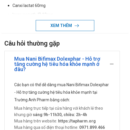
Canxi lactat 60mg
Immunepath-IP 10mg
Beta Glucan 10mg
XEM THÊM
Kẽm gluconate 10mg
(Tương đương kẽm 1,43mg)
Câu hỏi thường gặp
DHA 10% 2mg
Mua Nani Bifimax Dolexphar - Hỗ trợ
Vitamin B5 1,6mg
tăng cường hệ tiêu hóa khỏe mạnh ở
Vitamin B2 0,5mg
đâu?
Vitamin B6 0,5mg
Các bạn có thể dễ dàng mua Nani Bifimax Dolexphar
Vitamin B1 0,3mg
- Hỗ trợ tăng cường hệ tiêu hóa khỏe mạnh tại
Vitamin B12 0.6mcg
Trường Anh Pharm bằng cách:
Dạng bào chế
Mua hàng trực tiếp tại cửa hàng với khách lẻ theo
khung giờ
sáng:9h-11h30, chiều: 2h-4h
Dung dịch uống
Mua hàng trên website:
https://tapharm.org
Rối loạn tiêu hóa là gì?
Mua hàng qua số điện thoại hotline:
0971.899.466