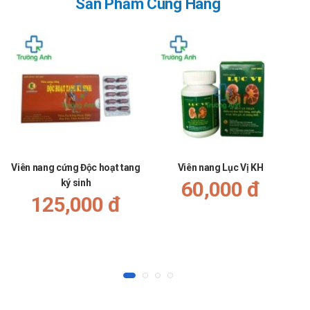
Sản Phẩm Cùng Hãng
bỏ qua liều đó nếu khoảng cách liều quên và liều tiếp theo
gần nhau. Tuyệt đối không uống gấp đôi liều 1 lần, để tránh
vượt quá liều sử dụng tối đa.
Xử trí khi quá liều
Nếu quá liều xảy ra cần báo ngay cho bác sĩ, hoặc thấy có
biểu hiện bất thường cần tới bệnh viện để được điều trị kịp
thời.
Bảo quản
Viên nang cứng Độc hoạt tang
Viên nang Lục Vị KH
Bảo quản ở nơi khô ráo.
ký sinh
60,000 đ
Để xa tầm tay của trẻ em.
125,000 đ
Hạn sử dụng
36 tháng kể từ ngày sản xuất.
Quy cách đóng gói
Lọ 100ml
Nhà sản xuất