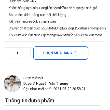
Dược sỹ tư vấn 24/7.
Khách hàng lấy sỉ, sll vui lòng liên hệ call/Zalo để được cập nhật giá
Sản phẩm chính hãng, cam kết chất lượng.
Kiểm tra hàng trước khi thanh toán.
Chuyển phát toàn quốc: 25.000đ/đơn (dưới 2kg). Đơn thuê ship ngoài khách
Thuốc kê đơn cần cung cấp thông tin đơn thuốc để được tư vấn thêm.
CHỌN MUA HÀNG
Được viết bởi
Dược sĩ Nguyễn Văn Trường
Cập nhật mới nhất: 2024-05-29 20:58:21
Thông tin dược phẩm