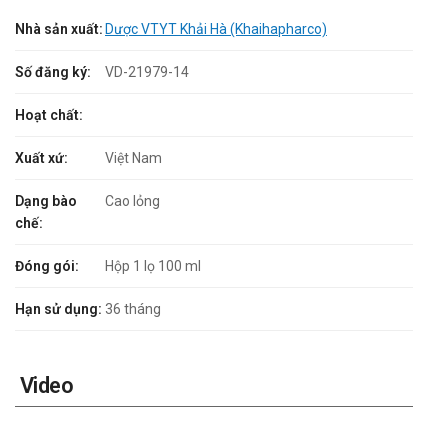
Nhà sản xuất:
Dược VTYT Khải Hà (Khaihapharco)
Số đăng ký:
VD-21979-14
Hoạt chất:
Xuất xứ:
Việt Nam
Dạng bào
Cao lỏng
chế:
Đóng gói:
Hộp 1 lọ 100 ml
Hạn sử dụng:
36 tháng
Video