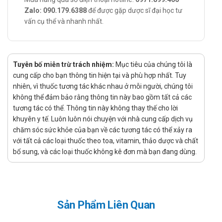
Chỉ định:
Zalo: 090.179.6388
để được gặp dược sĩ đại học tư
vấn cụ thể và nhanh nhất.
Chữa ung nhọt, ban sởi, mày đay, lở ngứa, dị ứng.
Chữa cảm mạo phong nhiệt, ôn bệnh phát nhiệt.
Cách dùng – liều dùng của Tiêu độc K/H
Tuyên bố miễn trừ trách nhiệm:
Mục tiêu của chúng tôi là
Cách dùng:
cung cấp cho bạn thông tin hiện tại và phù hợp nhất. Tuy
Sản phẩm dùng đường uống.
nhiên, vì thuốc tương tác khác nhau ở mỗi người, chúng tôi
Uống trước bữa ăn một giờ.
không thể đảm bảo rằng thông tin này bao gồm tất cả các
tương tác có thể. Thông tin này không thay thế cho lời
Liều dùng:
khuyên y tế. Luôn luôn nói chuyện với nhà cung cấp dịch vụ
Người lớn: Mỗi lần 30 ml, ngày uống 3 lần.
chăm sóc sức khỏe của bạn về các tương tác có thể xảy ra
Trẻ em: Mỗi lần 10 ml, ngày uống 3 lần.
với tất cả các loại thuốc theo toa, vitamin, thảo dược và chất
Chống chỉ định của Tiêu độc K/H
bổ sung, và các loại thuốc không kê đơn mà bạn đang dùng.
Bệnh nhân dị ứng, mẫn cảm với bất kì thành phần nào của
sản phẩm.
Lưu ý khi sử dụng Tiêu độc K/H
Sản Phẩm Liên Quan
Đọc kỹ hướng dẫn sử dụng trước khi dùng.