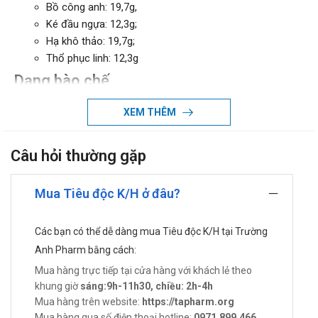
Bồ công anh: 19,7g,
Ké đầu ngựa: 12,3g;
Hạ khô thảo: 19,7g;
Thổ phục linh: 12,3g
Dạng bào chế
Cao lỏng.
XEM THÊM
Mày đay là gì?
Câu hỏi thường gặp
Mày đay là hiện tượng phát ban da, là tình trạng phản ứng
của mao mạch trên da do nhiều yếu tố khác nhau, gây phù
cấp tính hoặc mạn tính ở trung bì. Có khoảng 20% dân số
Mua Tiêu độc K/H ở đâu?
từng bị mày đay ít nhất một lần trong đời. Bệnh là kết quả
của chuỗi phản ứng phức tạp giải phóng histamin và các
Các bạn có thể dễ dàng mua Tiêu độc K/H tại Trường
hóa chất trung gian gây viêm.
Anh Pharm bằng cách:
Công dụng - Chỉ định của Tiêu độc K/H
Mua hàng trực tiếp tại cửa hàng với khách lẻ theo
khung giờ
sáng:9h-11h30, chiều: 2h-4h
Công dụng:
Mua hàng trên website:
https://tapharm.org
Thanh nhiệt, mát gan, giải độc, tiêu viêm, tán kết.
Mua hàng qua số điện thoại hotline:
0971.899.466