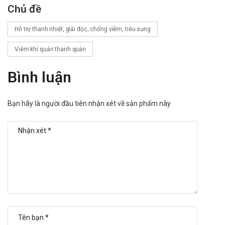
Chủ đề
Công Ty Cổ Phần Thương Mại Dược Vật Tư Y Tế Khải Hà
Hỗ trợ thanh nhiệt, giải độc, chống viêm, tiêu sưng
Sản phẩm có công dụng tương tự
Viêm khí quản thanh quản
Detox Mụn Kim Ngân Hoa Liên Kiều
Trà Thảo Dược Cô Đặc Detox Queen
Bình luận
Beejuvit Thanh nhiệt mát gan CPC1HN
Tài liệu tham khảo: https://dichvucong.dav.gov.vn
Bạn hãy là người đầu tiên nhận xét về sản phẩm này