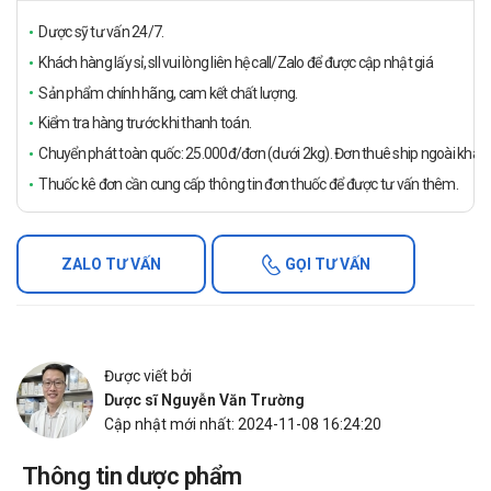
Dược sỹ tư vấn 24/7.
Khách hàng lấy sỉ, sll vui lòng liên hệ call/Zalo để được cập nhật giá
Sản phẩm chính hãng, cam kết chất lượng.
Kiểm tra hàng trước khi thanh toán.
Chuyển phát toàn quốc: 25.000đ/đơn (dưới 2kg). Đơn thuê ship ngoài khách
Thuốc kê đơn cần cung cấp thông tin đơn thuốc để được tư vấn thêm.
ZALO TƯ VẤN
GỌI TƯ VẤN
Được viết bởi
Dược sĩ Nguyễn Văn Trường
Cập nhật mới nhất: 2024-11-08 16:24:20
Thông tin dược phẩm