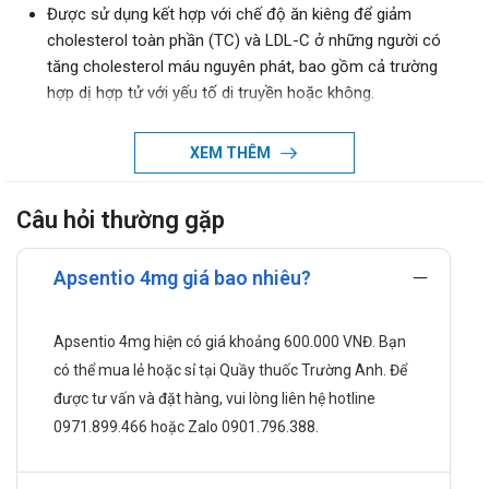
Được sử dụng kết hợp với chế độ ăn kiêng để giảm
cholesterol toàn phần (TC) và LDL-C ở những người có
tăng cholesterol máu nguyên phát, bao gồm cả trường
hợp dị hợp tử với yếu tố di truyền hoặc không.
Giúp hạ thấp mức apolipoprotein B (Apo B) và triglycerid
(TG) trong máu, từ đó giảm nguy cơ mắc các bệnh tim
XEM THÊM
mạch.
Tăng mức cholesterol tốt (HDL-C) ở bệnh nhân có rối loạn
Câu hỏi thường gặp
lipid máu dạng hỗn hợp, hỗ trợ điều chỉnh các bất thường
về lipid trong máu.
Apsentio 4mg giá bao nhiêu?
Chống chỉ định khi dùng Apsentio 4mg
Chống chỉ định sử dụng thuốc Apsentio 4mg nếu như cơ
Apsentio 4mg hiện có giá khoảng 600.000 VNĐ. Bạn
thể bạn từng bị dị ứng, mẫn cảm với thành phần
có thể mua lẻ hoặc sỉ tại Quầy thuốc Trường Anh. Để
Pitavastatin và bất kỳ thành phần nào trong thuốc.
được tư vấn và đặt hàng, vui lòng liên hệ hotline
Cách dùng và liều dùng của Apsentio
0971.899.466 hoặc Zalo 0901.796.388.
4mg
Cách dùng: