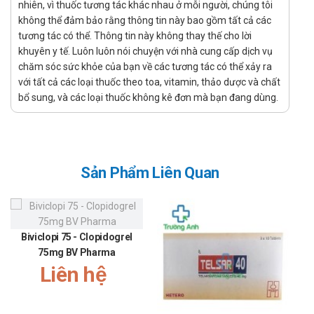
nhiên, vì thuốc tương tác khác nhau ở mỗi người, chúng tôi
Khi sử dụng cùng với các thuốc khác:
không thể đảm bảo rằng thông tin này bao gồm tất cả các
Dùng cùng erythromycin: Nếu bệnh nhân đang dùng
tương tác có thể. Thông tin này không thay thế cho lời
thuốc này đồng thời với erythromycin, liều dùng không
khuyên y tế. Luôn luôn nói chuyện với nhà cung cấp dịch vụ
được vượt quá 1mg mỗi ngày.
chăm sóc sức khỏe của bạn về các tương tác có thể xảy ra
Dùng cùng rifampin: Khi sử dụng cùng với rifampin, liều
với tất cả các loại thuốc theo toa, vitamin, thảo dược và chất
dùng không được vượt quá 2mg mỗi ngày.
bổ sung, và các loại thuốc không kê đơn mà bạn đang dùng.
Tương tác
Erythromycin và Rifampicin: Dùng đồng thời với
Pitavastatin có thể tăng sinh khả dụng của thuốc, dẫn đến
Sản Phẩm Liên Quan
nồng độ cao hơn trong máu.
Gemfibrozil, Colchicine, Niacin và các thuốc fibrate khác:
Kết hợp với Apsentio 4mg có thể tăng nguy cơ mắc các
vấn đề về cơ, bao gồm bệnh cơ và tiêu cơ vân, có thể dẫn
Biviclopi 75 - Clopidogrel
đến suy thận.
75mg BV Pharma
Ciclosporin: Sử dụng cùng Pitavastatin có thể làm tăng
Liên hệ
đáng kể nồng độ thuốc trong máu, tăng nguy cơ tác dụng
phụ nghiêm trọng.
Rượu: Uống rượu khi dùng Pitavastatin có thể tăng nguy cơ