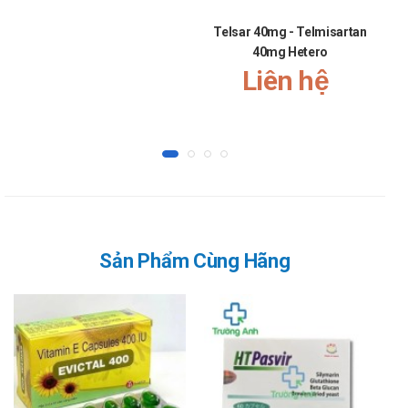
tổn thương gan; nên hạn chế hoặc tránh uống rượu để
Telsar 40mg - Telmisartan
giảm thiểu nguy cơ này.
40mg Hetero
Các lựa chọn thay thế Apsentio 4mg
Liên hệ
Nếu cần tìm các lựa chọn thay thế cho Apsentio 4mg, có
thể xem xét các thuốc sau:
Vasitimb 10mg/20mg Tablets KRKA
: Kết hợp Ezetimibe
và Simvastatin, giúp giảm cholesterol toàn phần và
LDL-C hiệu quả.
SimHasan 20
: Chứa Simvastatin, một statin khác, được
sử dụng để giảm cholesterol và ngăn ngừa bệnh tim
Sản Phẩm Cùng Hãng
mạch.
Atrox 10 Biofarm
: Chứa Atorvastatin, một statin mạnh,
giúp giảm cholesterol và triglyceride trong máu.
Các thuốc này đều thuộc nhóm statin, có cơ chế hoạt
động tương tự Pitavastatin, và có thể được xem xét như
các lựa chọn thay thế phù hợp.
Lời khuyên về dinh dưỡng