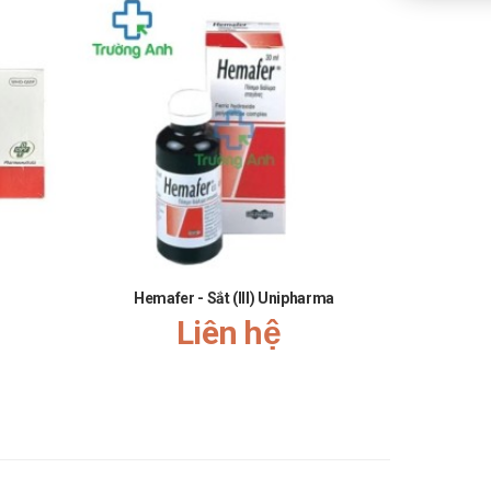
Hemafer - Sắt (III) Unipharma
Vit
Liên hệ