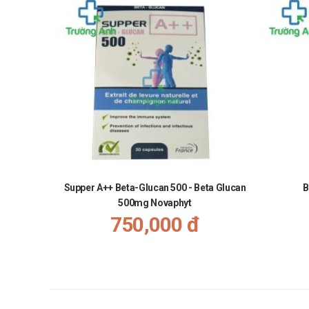
Supper A++ Beta-Glucan 500 - Beta Glucan
B
500mg Novaphyt
750,000 đ