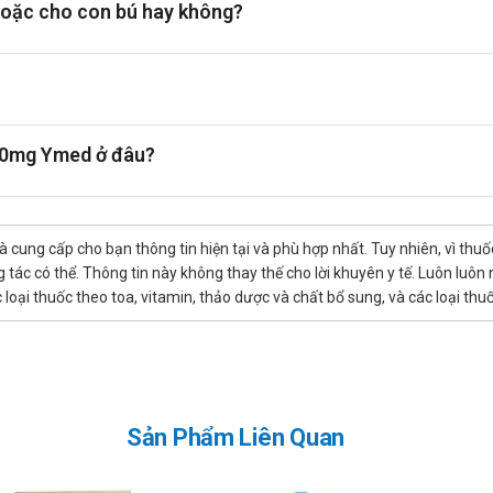
hoặc cho con bú hay không?
trình hấp thu Vitamin E từ ruột, dẫn đến mức độ Vitamin E trong má
g
pha E 400UI
,
E-Novo 400IU CPC1HN
, và
Incepavit 400 Capsule
. Chún
 thiện sức khỏe làn da, và giúp bảo vệ tế bào khỏi tác hại của các
00mg Ymed ở đâu?
hiết. Đồng thời, dạng viên nang mềm của các sản phẩm này giúp ngườ
n E như dầu thực vật, hạt hướng dương, hạnh nhân, rau xanh lá đậm
là cung cấp cho bạn thông tin hiện tại và phù hợp nhất. Tuy nhiên, vì th
n và thức ăn nhanh, để tránh ảnh hưởng đến quá trình hấp thu vitami
tác có thể. Thông tin này không thay thế cho lời khuyên y tế. Luôn luôn
ng cơ thể. Việc duy trì lối sống lành mạnh và chế độ ăn cân bằng sẽ g
ác loại thuốc theo toa, vitamin, thảo dược và chất bổ sung, và các loại 
Sản Phẩm Liên Quan