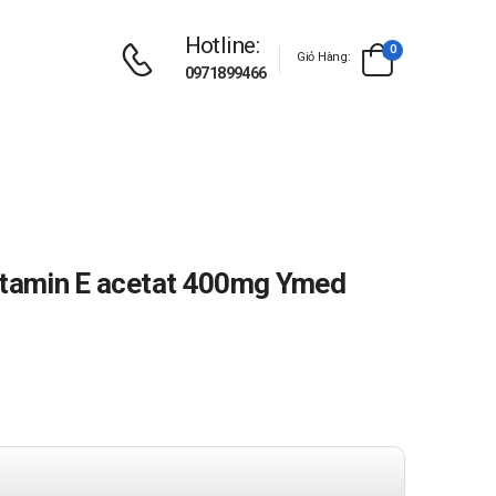
Hotline:
0
Giỏ Hàng:
0971899466
Vitamin E acetat 400mg Ymed