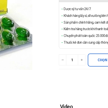
Dược sỹ tư vấn 24/7.
Khách hàng lấy sỉ, sll vui lòng liê
Sản phẩm chính hãng, cam kết ch
Kiểm tra hàng trước khi thanh toá
Chuyển phát toàn quốc: 25.000đ/đ
Thuốc kê đơn cần cung cấp thông
CHỌN
Video