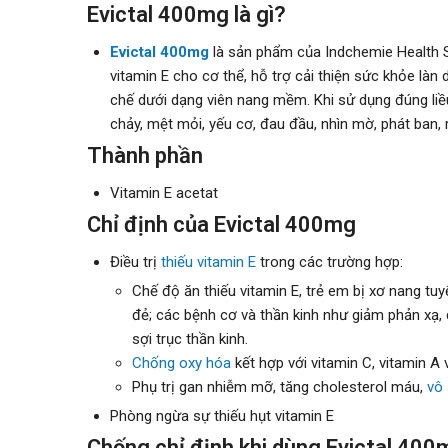
Evictal 400mg là gì?
Evictal 400mg
là sản phẩm của Indchemie Health S
vitamin E cho cơ thể, hỗ trợ cải thiện sức khỏe là
chế dưới dạng viên nang mềm. Khi sử dụng đúng liều
chảy, mệt mỏi, yếu cơ, đau đầu, nhìn mờ, phát ban, 
Thành phần
Vitamin E acetat
Chỉ định của Evictal 400mg
Điều trị
thiếu vitamin E
trong các trường hợp:
Chế độ ăn thiếu vitamin E, trẻ em bị xơ nang tu
đẻ; các bệnh cơ và thần kinh như giảm phản xạ,
sợi trục thần kinh.
Chống oxy hóa
kết hợp với vitamin C, vitamin A 
Phụ trị gan nhiễm mỡ, tăng cholesterol máu,
vô 
Phòng ngừa sự thiếu hụt vitamin E
Chống chỉ định khi dùng Evictal 400