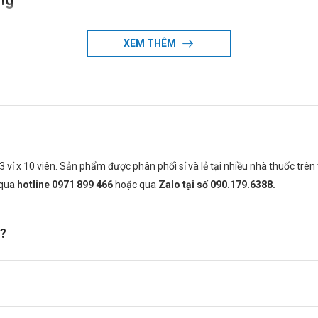
nh phần nào của thuốc.
XEM THÊM
 400mg
 vỉ x 10 viên. Sản phẩm được phân phối sỉ và lẻ tại nhiều nhà thuốc trê
y một lần.
 qua
hotline 0971 899 466
hoặc qua
Zalo tại số 090.179.6388.
ệu chứng liên quan đến viêm mũi dị ứng (bao gồm viêm mũi dị ứng kh
 cơ tích lũy thuốc trong cơ thể.
ì?
E trong Evictal 400mg có thể làm tăng hiệu quả của các thuốc chốn
có thể tăng nguy cơ chảy máu, do cả hai cùng ức chế quá trình kết tập
dụng đông máu của Vitamin K, kéo dài thời gian đông máu, và gia tă