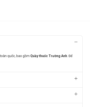
n toàn quốc, bao gồm
Quầy thuốc Trường Anh
. Để
ông liên tục và viêm mũi dị ứng kéo dài) và mày đay.
g đông máu, dẫn đến nguy cơ chảy máu nghiêm trọng
 tiểu cầu, tạo hiệu ứng cộng hưởng.
ng nguy cơ chảy máu, đặc biệt ở những người có vấn đề