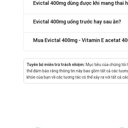
Evictal 400mg dùng được khi mang thai 
về đông máu.
Cholestyramine: Loại thuốc này có thể cản trở quá 
Các lựa chọn thay thế Evictal 400m
Evictal 400mg uống trước hay sau ăn?
Các sản phẩm thay thế Evictal 400mg bao gồm
Vin
cơ thể. Các sản phẩm này hỗ trợ chống oxy hóa, cải
Mua Evictal 400mg - Vitamin E acetat 4
thay thế Evictal 400mg trong các trường hợp cần t
Lời khuyên về dinh dưỡng
Nên tăng cường tiêu thụ các thực phẩm giàu vitami
Tuyên bố miễn trừ trách nhiệm:
Mục tiêu của chúng tôi 
chất béo bão hòa và chất béo trans, như đồ chiên rá
thể đảm bảo rằng thông tin này bao gồm tất cả các tương 
vì chúng có thể làm giảm hiệu quả của vitamin E tro
khỏe của bạn về các tương tác có thể xảy ra với tất cả c