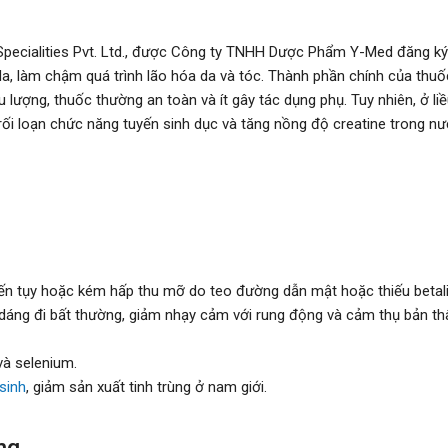
pecialities Pvt. Ltd., được Công ty TNHH Dược Phẩm Y-Med đăng ký
n da, làm chậm quá trình lão hóa da và tóc. Thành phần chính của th
 lượng, thuốc thường an toàn và ít gây tác dụng phụ. Tuy nhiên, ở li
rối loạn chức năng tuyến sinh dục và tăng nồng độ creatine trong nư
yến tụy hoặc kém hấp thu mỡ do teo đường dẫn mật hoặc thiếu betalipo
 dáng đi bất thường, giảm nhạy cảm với rung động và cảm thụ bản thâ
và selenium.
sinh
, giảm sản xuất tinh trùng ở nam giới.
mg