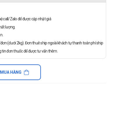
n hệ call/Zalo để được cập nhật giá
ất lượng.
n.
ơn (dưới 2kg). Đơn thuê ship ngoài khách tự thanh toán phí ship
 tin đơn thuốc để được tư vấn thêm.
 MUA HÀNG