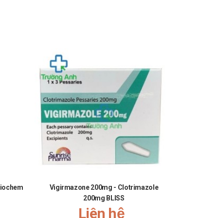
riochem
Vigirmazone 200mg - Clotrimazole
Thyr
200mg BLISS
Liên hệ