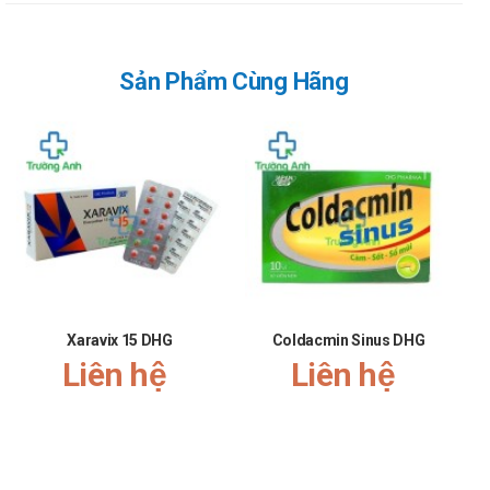
Nếu quá liều xảy ra cần báo ngay cho bác sĩ, hoặc thấy có
biểu hiện bất thường cần tới bệnh viện để được điều trị kịp
Sản Phẩm Cùng Hãng
thời.
Bảo quản
Nơi khô ráo, thoáng mát, tránh ánh nắng trực tiếp, nhiệt độ
dưới 30 độ C.
Hạn sử dụng
36 tháng.
Quy cách đóng gói
Xaravix 15 DHG
Coldacmin Sinus DHG
Hộp 10 vỉ x 10 viên.
Liên hệ
Liên hệ
Nhà sản xuất
Công ty cổ phần dược Hậu Giang.
Sản phẩm tương tự