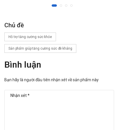
Nic Enerone-C
Orange Plus Đại Uy
Linh Chi ATK
Chủ đề
Tài liệu tham khảo: nghidinh15.vfa.gov.vn/
Hỗ trợ tăng cường sức khỏe
Sản phẩm giúp tăng cường sức đề kháng
Bình luận
Bạn hãy là người đầu tiên nhận xét về sản phẩm này