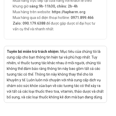
Mua hàng trực tiếp tại cửa hàng với khách lẻ theo
khung giờ
sáng:9h-11h30, chiều: 2h-4h
Cách dùng: Sản phẩm dùng đường uống.
Mua hàng trên website:
https://tapharm.org
Liều dùng:
Mua hàng qua số điện thoại hotline:
0971.899.466
Người lớn và trẻ em trên 12 tuổi:
Zalo: 090.179.6388
để được gặp dược sĩ đại học tư
Trong hai tuần đầu: Uống 4 viên x 2 lần/ngày.
vấn cụ thể và nhanh nhất.
Sau hai tuần đầu có thể uống 2 - 4 viên/ngày.
Trẻ em từ 6 đến 12 tuổi: 1 - 2 viên x 2 lần/ngày.
Chống chỉ định của Spivital Nutri
Tuyên bố miễn trừ trách nhiệm:
Mục tiêu của chúng tôi là
cung cấp cho bạn thông tin hiện tại và phù hợp nhất. Tuy
Không dùng cho người mẫn cảm với bất kỳ thành phần
nhiên, vì thuốc tương tác khác nhau ở mỗi người, chúng tôi
nào của sản phẩm.
không thể đảm bảo rằng thông tin này bao gồm tất cả các
tương tác có thể. Thông tin này không thay thế cho lời
Lưu ý khi sử dụng Spivital Nutri
khuyên y tế. Luôn luôn nói chuyện với nhà cung cấp dịch vụ
Sản phẩm này không phải là thuốc và không có tác dụng
chăm sóc sức khỏe của bạn về các tương tác có thể xảy ra
với tất cả các loại thuốc theo toa, vitamin, thảo dược và chất
thay thế thuốc chữa bệnh.
bổ sung, và các loại thuốc không kê đơn mà bạn đang dùng.
Đọc kỹ hướng dẫn sử dụng trước khi dùng.
Sử dụng cho phụ nữ có thai hoặc đang