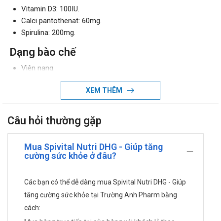
Vitamin D3: 100IU.
Calci pantothenat: 60mg.
Spirulina: 200mg.
Dạng bào chế
Viên nang.
Công dụng - Chỉ định của Spivital Nutri
XEM THÊM
Giúp bổ sung vitamin D và dưỡng chất từ tảo Spirulina cho
cơ thể.
Câu hỏi thường gặp
Hỗ trợ tăng cường sức khỏe.
Nâng cao sức đề kháng.
Mua Spivital Nutri DHG - Giúp tăng
cường sức khỏe ở đâu?
Đối tượng sử dụng
Người mệt mỏi, suy nhược cơ thể.
Các bạn có thể dễ dàng mua Spivital Nutri DHG - Giúp
Người già yếu, người mới ốm dậy.
tăng cường sức khỏe tại Trường Anh Pharm bằng
Người có sức đề kháng kém.
cách:
Cách dùng – liều dùng của Spivital Nutri