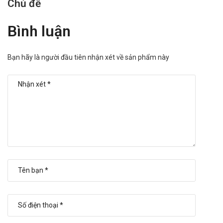
Chủ đề
có thể làm tăng nguy cơ biến cố tim mạch và tử vong
trong tương lai.
Bình luận
Bệnh nhân suy gan: Thời gian bán thải kéo dài và AUC tăng
cao hơn ở bệnh nhân suy giảm chức năng gan, chưa xác
định liều dùng khuyến cáo. Cần bắt đầu với liều ở giới hạn
Bạn hãy là người đầu tiên nhận xét về sản phẩm này
dưới của khoảng liều và theo dõi cẩn thận kể cả lúc bắt
đầu điều trị và khi tăng liều. Với bệnh nhân suy gan nặng
cũng cần chỉnh liều chậm và theo dõi cẩn thận.
Người cao tuổi: Cần thận trọng khi tăng liều trên các đối
tượng này.
Bệnh nhân suy thận: Có thể sử dụng liều bình thường vì sự
thay đổi nồng độ amlodipin trong huyết tương không liên
quan đến tình trạng suy thận. Amlodipin không thể thẩm
phân.
Sử dụng cho phụ nữ có thai hoặc đang
cho con bú
Tham khảo ý kiến bác sĩ.