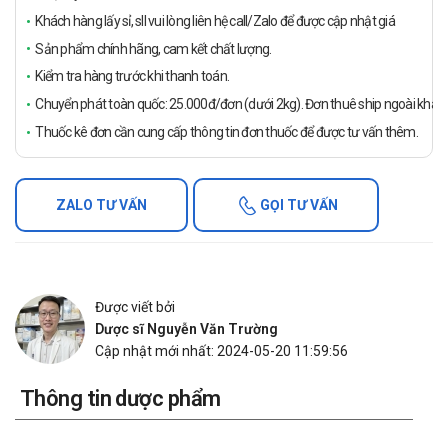
Khách hàng lấy sỉ, sll vui lòng liên hệ call/Zalo để được cập nhật giá
Sản phẩm chính hãng, cam kết chất lượng.
Kiểm tra hàng trước khi thanh toán.
Chuyển phát toàn quốc: 25.000đ/đơn (dưới 2kg). Đơn thuê ship ngoài khách
Thuốc kê đơn cần cung cấp thông tin đơn thuốc để được tư vấn thêm.
ZALO TƯ VẤN
GỌI TƯ VẤN
Được viết bởi
Dược sĩ Nguyễn Văn Trường
Cập nhật mới nhất: 2024-05-20 11:59:56
Thông tin dược phẩm