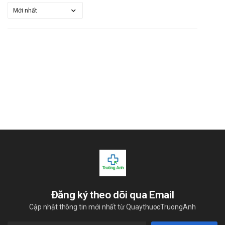
loạn vị giác, ngất, hôn mê, dị cảm. Rất hiếm gặp: Tăng
trương lực, bệnh lý thần kinh ngoại biên.
Rối loạn về mắt: Ít gặp: Rối loạn tầm nhìn (bao gồm nhìn
đôi).
Rối loạn về tai và tai trong: Ít gặp: Ù tai
Rối loạn về tim: Thường gặp: Nhịp tim nhanh. Rất hiếm gặp:
Nhồi máu cơ tim, loạn nhịp tim (bao gồm nhịp chậm, nhịp
nhanh thất, rung nhĩ)
Rối loạn về mạch: Thường gặp: Đỏ mặt. Ít gặp: Hạ huyết
áp. Rất hiếm gặp: Viêm mạch.
Rối loạn về hô hấp, ngực và trung thất: Ít gặp: Khó thở,
viêm mũi. Rất hiếm gặp: Ho.
Rối loạn về tiêu hóa: Thường gặp: Đau bụng, buồn nôn. Ít
gặp: Nôn, khó tiêu, thay đổi chức năng ruột (gồm tiêu chảy,
táo bón), khô miệng. Rất hiếm gặp: Viêm tụy, viêm dạ dày,
tăng sản nướu răng.
Đăng ký theo dõi qua Email
Rối loạn hệ gan mật: Rất hiếm gặp: Viêm gan, vàng da,
Cập nhật thông tin mới nhất từ QuaythuocTruongAnh
tăng men gan (thường đi kèm ứ mật).
Rối loạn da và mô dưới da: Ít gặp: Hói, ban xuất huyết, đổi