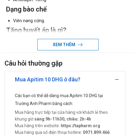
Dạng bào chế
Viên nang cứng.
Tăng huyết áp là gì?
Tăng huyết áp là tình trạng tăng liên tục của huyết áp tâm
XEM THÊM
thu lúc nghỉ (≥ 130 mmHg) hoặc huyết áp tâm trương lúc
nghỉ (≥ 80 mm Hg), hoặc cả hai. Tăng huyết áp mà không
Câu hỏi thường gặp
có nguyên nhân rõ ràng (tăng huyết áp tiên phát) là phổ
biến nhất.
Mua Apitim 10 DHG ở đâu?
Công dụng - Chỉ định của Apitim 10
Tăng huyết áp.
Các bạn có thể dễ dàng mua Apitim 10 DHG tại
Cơn đau thắt ngực ổn định mạn tính.
Trường Anh Pharm bằng cách:
Cơn đau thắt ngực do co thắt mạch (đau thắt ngực
Mua hàng trực tiếp tại cửa hàng với khách lẻ theo
prinzmetal).
khung giờ
sáng:9h-11h30, chiều: 2h-4h
Cách dùng – liều dùng của Apitim 10
Mua hàng trên website:
https://tapharm.org
Mua hàng qua số điện thoại hotline:
0971.899.466
Cách dùng: Thuốc dùng đường uống.