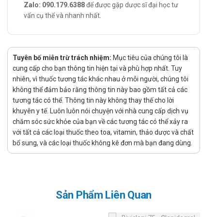
Zalo: 090.179.6388
để được gặp dược sĩ đại học tư
Liều dùng:
vấn cụ thể và nhanh nhất.
Người lớn:
Đối với cơn tăng huyết áp và đau thắt ngực, liều
khởi đầu là 5 mg/ lần/ ngày, có thể tăng liều lên 10
Tuyên bố miễn trừ trách nhiệm:
Mục tiêu của chúng tôi là
mg tùy theo đáp ứng của từng bệnh nhân.
cung cấp cho bạn thông tin hiện tại và phù hợp nhất. Tuy
Ở bệnh nhân tăng huyết áp, có thể uống chung
nhiên, vì thuốc tương tác khác nhau ở mỗi người, chúng tôi
amlodipin và thuốc lợi tiểu thiazid, chẹn alpha, chẹn
không thể đảm bảo rằng thông tin này bao gồm tất cả các
beta hoặc thuốc ức chế men chuyển. Đối với đau
tương tác có thể. Thông tin này không thay thế cho lời
thắt ngực, có thể sử dụng amlodipin đơn độc hoặc
khuyên y tế. Luôn luôn nói chuyện với nhà cung cấp dịch vụ
phối hợp với các thuốc điều trị đau thắt ngực khác
chăm sóc sức khỏe của bạn về các tương tác có thể xảy ra
ở bệnh nhân có cơn đau thắt ngực không đáp ứng
với tất cả các loại thuốc theo toa, vitamin, thảo dược và chất
với nitrat và/ hoặc liều thuốc chẹn beta tương ứng.
bổ sung, và các loại thuốc không kê đơn mà bạn đang dùng.
Không cần chỉnh liều amlodipin khi sử dụng chung
với thuốc lợi tiểu thiazid, chẹn beta và thuốc ức chế
men chuyển.
Người cao tuổi: Liều dùng và phác đồ điều trị tương tự
Sản Phẩm Liên Quan
ở người trẻ, tuy nhiên việc tăng liều cần được tiến hành
cẩn thận.