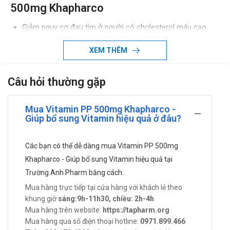
500mg Khapharco
Giảm nguy cơ đau tim ở người có cholesterol máu cao.
Điều trị xơ vữa động mạch
XEM THÊM
Rối loại tiêu hóa hoặc rối loạn thần kinh
Ngăn ngừa thiếu vitamin PP
Hỗ trợ điều trị và phòng ngừa bệnh Pellagra
Câu hỏi thường gặp
Giảm cholesterol và triglycerides trong máu.
Cách dùng - Liều dùng của Vitamin PP
Mua Vitamin PP 500mg Khapharco -
Giúp bổ sung Vitamin hiệu quả ở đâu?
Cách dùng: Dùng qua đường uống.
Liều dùng:
Các bạn có thể dễ dàng mua Vitamin PP 500mg
Người lớn: uống 1 viên/lần, ngày 1 – 3 lần, không quá 3
Khapharco - Giúp bổ sung Vitamin hiệu quả tại
viên/ ngày..
Trường Anh Pharm bằng cách:
Chống chỉ định của Vitamin PP 500mg
Mua hàng trực tiếp tại cửa hàng với khách lẻ theo
Khapharco
khung giờ
sáng:9h-11h30, chiều: 2h-4h
Mua hàng trên website:
https://tapharm.org
Dị ứng với hoạt chất Nicotinamide hoặc dị ứng với bất cứ
Mua hàng qua số điện thoại hotline:
0971.899.466
thành phần nào khác có trong công thức thuốc.