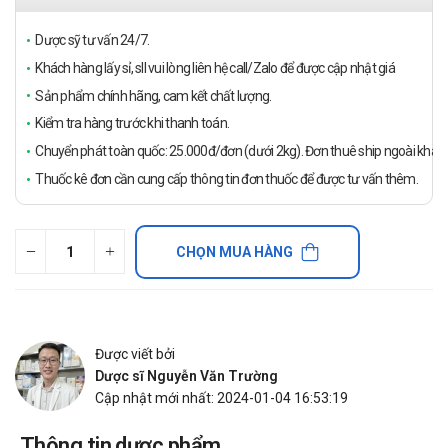
Dược sỹ tư vấn 24/7.
Khách hàng lấy sỉ, sll vui lòng liên hệ call/Zalo để được cập nhật giá
Sản phẩm chính hãng, cam kết chất lượng.
Kiểm tra hàng trước khi thanh toán.
Chuyển phát toàn quốc: 25.000đ/đơn (dưới 2kg). Đơn thuê ship ngoài khách
Thuốc kê đơn cần cung cấp thông tin đơn thuốc để được tư vấn thêm.
CHỌN MUA HÀNG
Được viết bởi
Dược sĩ Nguyễn Văn Trường
Cập nhật mới nhất: 2024-01-04 16:53:19
Thông tin dược phẩm