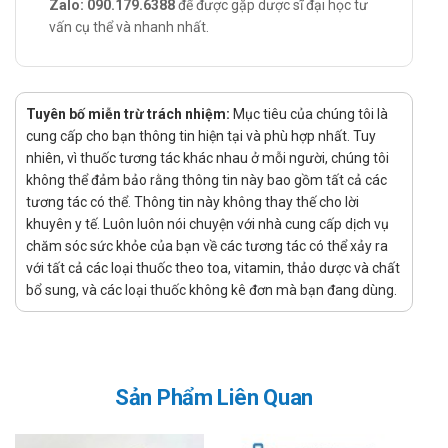
Zalo: 090.179.6388
để được gặp dược sĩ đại học tư
Mắc bệnh suy giảm chức năng gan nặng.
vấn cụ thể và nhanh nhất.
Loét dạ dày tiến triển.
Tình trạng xuất huyết động mạch.
Lưu ý khi sử dụng Vitamin PP 500mg
Tuyên bố miễn trừ trách nhiệm:
Mục tiêu của chúng tôi là
Khapharco
cung cấp cho bạn thông tin hiện tại và phù hợp nhất. Tuy
nhiên, vì thuốc tương tác khác nhau ở mỗi người, chúng tôi
Nicotinamide dùng ở liều thấp không gây độc tính. Tuy
không thể đảm bảo rằng thông tin này bao gồm tất cả các
nhiên, cần thận trọng khi sử dụng nicotinamide liều cao đối
tương tác có thể. Thông tin này không thay thế cho lời
với những trường hợp:
khuyên y tế. Luôn luôn nói chuyện với nhà cung cấp dịch vụ
Mắc bệnh túi mật
chăm sóc sức khỏe của bạn về các tương tác có thể xảy ra
Đã từng bị vàng da hoặc bệnh gan trước đây
với tất cả các loại thuốc theo toa, vitamin, thảo dược và chất
Mắc bệnh đái tháo đường
bổ sung, và các loại thuốc không kê đơn mà bạn đang dùng.
Bệnh gút
Đã từng bị loét dạ dày.
Sử dụng thuốc cho phụ nữ có thai hoặc
Sản Phẩm Liên Quan
đang cho con bú
Phụ nữ mang thai và cho con bú: nên hỏi ý kiến bác sĩ và