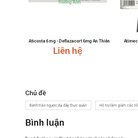
Lancid 15 Apimed
Omez 20mg
Tài liệu tham khảo: https://dichvucong.dav.gov.vn
Aticosta 6 mg - Deflazacort 6mg An Thiên
Atimec
Liên hệ
Chủ đề
Bệnh trào ngược dạ dày thực quản
Hỗ trợ làm giảm các tổ
Bình luận