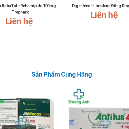
 RebaTot - Rebamipide 100mg
Digesleen - Limolene Đông Dượ
Traphaco
Liên hệ
Liên hệ
hấy có biểu hiện bất thường cần tới bệnh viện để được điều trị kịp th
Sản Phẩm Cùng Hãng