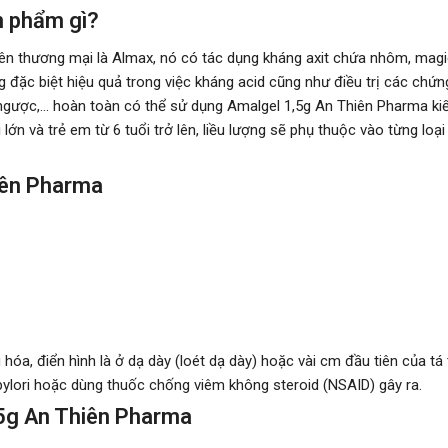
n phẩm gì?
ên thương mại là Almax, nó có tác dụng kháng axit chứa nhôm, magie 
 đặc biệt hiệu quả trong việc kháng acid cũng như điều trị các chứ
o ngược,... hoàn toàn có thể sử dụng Amalgel 1,5g An Thiên Pharma k
n và trẻ em từ 6 tuổi trở lên, liều lượng sẽ phụ thuộc vào từng loạ
iên Pharma
hóa, điển hình là ở dạ dày (loét dạ dày) hoặc vài cm đầu tiên của tá 
pylori hoặc dùng thuốc chống viêm không steroid (NSAID) gây ra.
,5g An Thiên Pharma