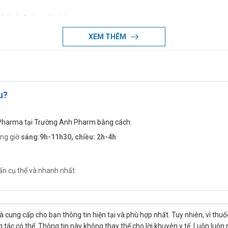
bệnh ở đường tiêu hóa
XEM THÊM
ứng bệnh sau: loét dạ dày, loét tá tràng; viêm dạ dày; các chứng bện
1,5g An Thiên Pharma
u?
 Pharma tại Trường Anh Pharm bằng cách:
ung giờ
sáng:9h-11h30, chiều: 2h-4h
 khi ăn. Trong trường hợp bị loét dạ dày – tá tràng, uống 1 gói/lần x
ổi tuỳ theo liều dùng và tuổi của bệnh nhân.
 Thiên Pharma
ấn cụ thể và nhanh nhất.
nào của sản phẩm.
Thiên Pharma
là cung cấp cho bạn thông tin hiện tại và phù hợp nhất. Tuy nhiên, vì th
tác có thể. Thông tin này không thay thế cho lời khuyên y tế. Luôn luôn