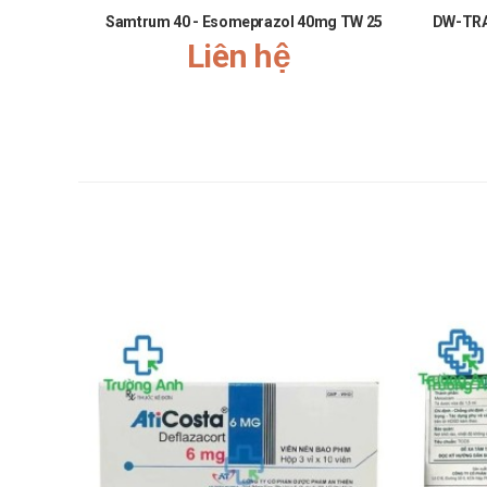
vượt quá liều sử dụng tối đa.
Samtrum 40 - Esomeprazol 40mg TW 25
DW-TRA
Xử trí khi quá liều
Liên hệ
Nếu quá liều xảy ra cần báo ngay cho bác sĩ, hoặc t
Bảo quản
Bảo quản ở nơi khô ráo.
Để xa tầm tay của trẻ em.
Hạn sử dụng
36 tháng kể từ ngày sản xuất.
Quy cách đóng gói
Hộp 20 gói x 15ml
Nhà sản xuất
Công ty Cổ phần Dược phẩm An Thiên
Sản phẩm có công dụng tương tự
Lansoprazole Stella 30mg