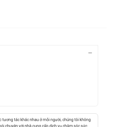
h do tăng tiết acid (ợ nóng, buồn nôn, nôn, đau dạ dày,
 4 lần/ngày; uống sau bữa ăn và trước khi đi ngủ.
uốc tương tác khác nhau ở mỗi người, chúng tôi không
 nói chuyện với nhà cung cấp dịch vụ chăm sóc sức