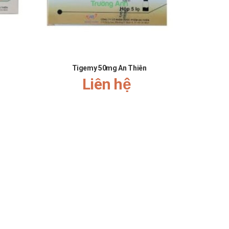
Tigemy 50mg An Thiên
Col
Liên hệ