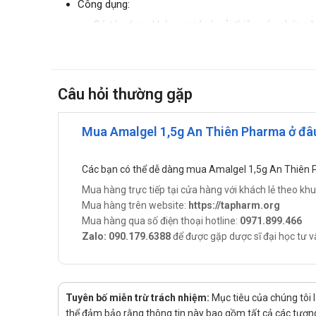
Công dụng:
Có tác dụng kháng acid và cải thiện các chứng 
Chỉ định:
Thuốc có tác dụng kháng acid và cải thiện các ch
chứng ợ); bệnh trào ngược thực quản.
Câu hỏi thường gặp
Cách dùng – liều dùng của Amalgel 
Mua Amalgel 1,5g An Thiên Pharma ở đâ
Cách dùng:
Sản phẩm dùng đường uống
Các bạn có thể dễ dàng mua Amalgel 1,5g An Thiên
Liều dùng:
Mua hàng trực tiếp tại cửa hàng với khách lẻ theo kh
Người lớn: 1 gói/lần x 3 lần/ngày. Uống thuốc sau
Mua hàng trên website:
https://tapharm.org
Trẻ em (6-12 tuổi): Uống ½ liều người lớn, thay đ
Mua hàng qua số điện thoại hotline:
0971.899.466
Chống chỉ định của Amalgel 1,5g An
Zalo: 090.179.6388
để được gặp dược sĩ đại học tư v
Bệnh nhân dị ứng, mẫn cảm với bất kì thành phần 
Lưu ý khi sử dụng Amalgel 1,5g An 
Tuyên bố miễn trừ trách nhiệm:
Mục tiêu của chúng tôi 
Đọc kỹ hướng dẫn sử dụng trước khi dùng.
thể đảm bảo rằng thông tin này bao gồm tất cả các tương 