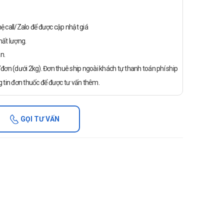
n hệ call/Zalo để được cập nhật giá
ất lượng.
n.
ơn (dưới 2kg). Đơn thuê ship ngoài khách tự thanh toán phí ship
 tin đơn thuốc để được tư vấn thêm.
GỌI TƯ VẤN