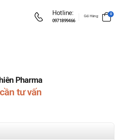
Hotline:
0
Giỏ Hàng:
0971899466
Thiên Pharma
cần tư vấn