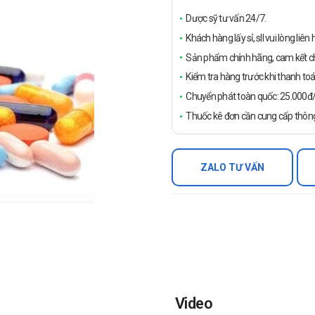
Dược sỹ tư vấn 24/7.
Khách hàng lấy sỉ, sll vui lòng liê
Sản phẩm chính hãng, cam kết ch
Kiểm tra hàng trước khi thanh toá
Chuyển phát toàn quốc: 25.000đ/đ
Thuốc kê đơn cần cung cấp thông
ZALO TƯ VẤN
Video