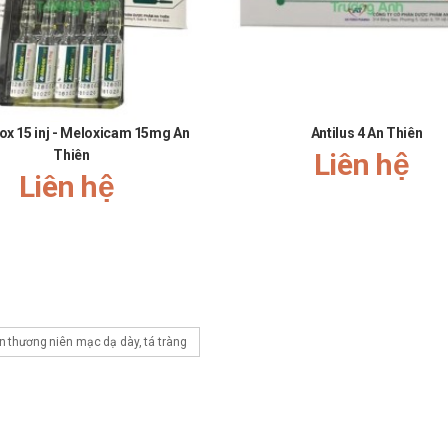
ox 15 inj - Meloxicam 15mg An
Antilus 4 An Thiên
Thiên
Liên hệ
Liên hệ
n thương niên mạc dạ dày, tá tràng