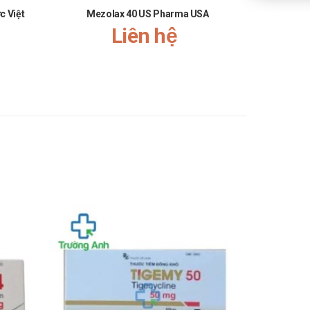
c Việt
Mezolax 40 US Pharma USA
Liên hệ
ời.